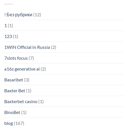
! Без рубрики
(12)
1
(1)
123
(1)
1WIN Official In Russia
(2)
7slots focus
(7)
a16z generative ai
(2)
Basaribet
(3)
Baxter Bet
(1)
Baxterbet casino
(1)
BinoBet
(1)
blog
(167)