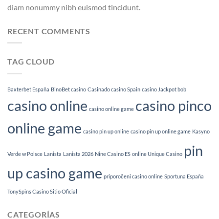
diam nonummy nibh euismod tincidunt.
RECENT COMMENTS
TAG CLOUD
Baxterbet España
BinoBet casino
Casinado casino Spain
casino Jackpot bob
casino online
casino pinco
casino online game
online game
casino pin up online
casino pin up online game
Kasyno
pin
Verde w Polsce
Lanista
Lanista 2026
Nine Casino ES
online Unique Casino
up casino game
priporočeni casino online
Sportuna España
TonySpins Casino Sitio Oficial
CATEGORÍAS