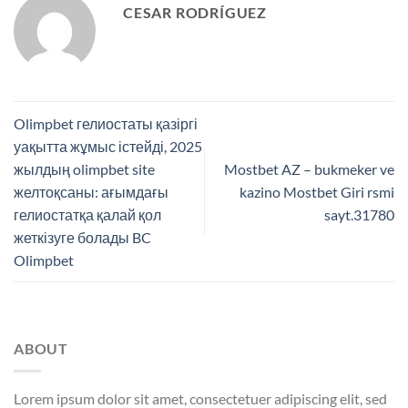
CESAR RODRÍGUEZ
Olimpbet гелиостаты қазіргі
уақытта жұмыс істейді, 2025
жылдың olimpbet site
Mostbet AZ – bukmeker ve
желтоқсаны: ағымдағы
kazino Mostbet Giri rsmi
гелиостатқа қалай қол
sayt.31780
жеткізуге болады BC
Olimpbet
ABOUT
Lorem ipsum dolor sit amet, consectetuer adipiscing elit, sed