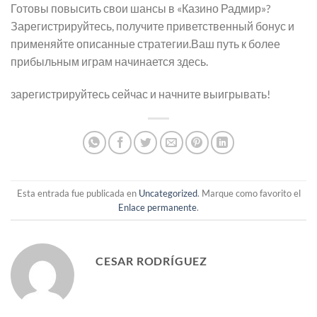
Готовы повысить свои шансы в «Казино Радмир»?
Зарегистрируйтесь, получите приветственный бонус и
применяйте описанные стратегии.Ваш путь к более
прибыльным играм начинается здесь.
зарегистрируйтесь сейчас и начните выигрывать!
Esta entrada fue publicada en
Uncategorized
. Marque como favorito el
Enlace permanente
.
CESAR RODRÍGUEZ