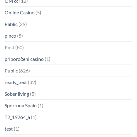
OM cc
(12)
Online Casino
(5)
Pablic
(29)
pinco
(5)
Post
(80)
priporočeni casino
(1)
Public
(626)
ready_text
(32)
Sober living
(5)
Sportuna Spain
(1)
T2_19264_a
(1)
test
(1)