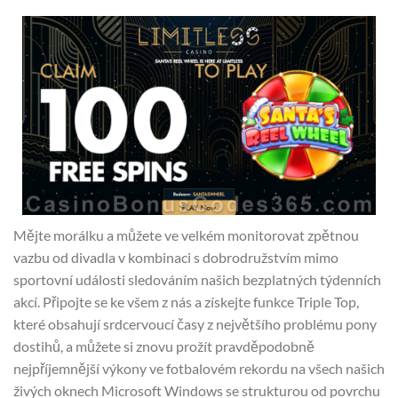
Mějte morálku a můžete ve velkém monitorovat zpětnou
vazbu od divadla v kombinaci s dobrodružstvím mimo
sportovní události sledováním našich bezplatných týdenních
akcí. Připojte se ke všem z nás a získejte funkce Triple Top,
které obsahují srdcervoucí časy z největšího problému pony
dostihů, a můžete si znovu prožít pravděpodobně
nejpříjemnější výkony ve fotbalovém rekordu na všech našich
živých oknech Microsoft Windows se strukturou od povrchu