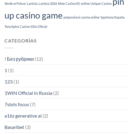
pin
Verde w Polsce
Lanista
Lanista 2026
Nine Casino ES
online Unique Casino
up casino game
priporočeni casino online
Sportuna España
TonySpins Casino Sitio Oficial
CATEGORÍAS
! Без рубрики
(12)
1
(1)
123
(1)
1WIN Official In Russia
(2)
7slots focus
(7)
a16z generative ai
(2)
Basaribet
(3)