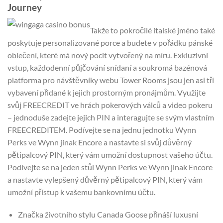
Journey
Takže to pokročilé italské jméno také
poskytuje personalizované porce a budete v pořádku pánské
oblečení, které má nový pocit vytvořený na míru. Exkluzivní
vstup, každodenní půjčování snídaní a soukromá bazénová
platforma pro návštěvníky webu Tower Rooms jsou jen asi tři
vybavení přidané k jejich prostorným pronájmům. Využijte
svůj FREECREDIT ve hrách pokerových válců a video pokeru
– jednoduše zadejte jejich PIN a interagujte se svým vlastním
FREECREDITEM. Podívejte se na jednu jednotku Wynn
Perks ve Wynn jinak Encore a nastavte si svůj důvěrný
pětipalcový PIN, který vám umožní dostupnost vašeho účtu.
Podívejte se na jeden stůl Wynn Perks ve Wynn jinak Encore
a nastavte vylepšený důvěrný pětipalcový PIN, který vám
umožní přístup k vašemu bankovnímu účtu.
Značka životního stylu Canada Goose přináší luxusní