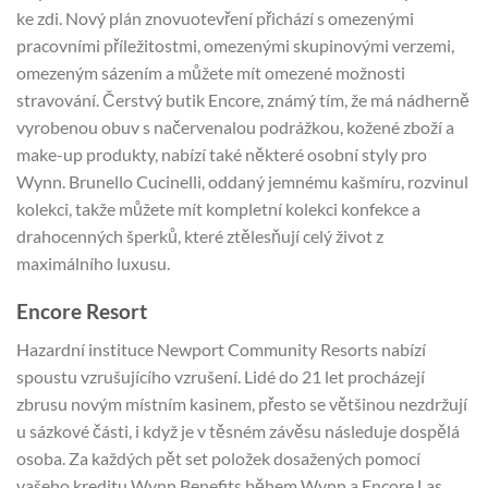
ke zdi. Nový plán znovuotevření přichází s omezenými
pracovními příležitostmi, omezenými skupinovými verzemi,
omezeným sázením a můžete mít omezené možnosti
stravování. Čerstvý butik Encore, známý tím, že má nádherně
vyrobenou obuv s načervenalou podrážkou, kožené zboží a
make-up produkty, nabízí také některé osobní styly pro
Wynn. Brunello Cucinelli, oddaný jemnému kašmíru, rozvinul
kolekci, takže můžete mít kompletní kolekci konfekce a
drahocenných šperků, které ztělesňují celý život z
maximálního luxusu.
Encore Resort
Hazardní instituce Newport Community Resorts nabízí
spoustu vzrušujícího vzrušení. Lidé do 21 let procházejí
zbrusu novým místním kasinem, přesto se většinou nezdržují
u sázkové části, i když je v těsném závěsu následuje dospělá
osoba. Za každých pět set položek dosažených pomocí
vašeho kreditu Wynn Benefits během Wynn a Encore Las