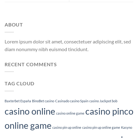
ABOUT
Lorem ipsum dolor sit amet, consectetuer adipiscing elit, sed
diam nonummy nibh euismod tincidunt.
RECENT COMMENTS
TAG CLOUD
Baxterbet España
BinoBet casino
Casinado casino Spain
casino Jackpot bob
casino online
casino pinco
casino online game
online game
casino pin up online
casino pin up online game
Kasyno