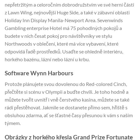
nepřetržitým a celoročním dobrodružstvím ve své herní části
z Lawn Wing, nejnovější Huge Side, a také v zábavní oblasti
Holiday Inn Display Manila-Newport Area.
Sevenwinds
Gambling enterprise Hotel má 75 pohodlných pokojů a
budete v nich česat pokoj pro návštěvníky ve stylu
Northwoods v oblečení, které má více vybavení, které
odpovídá řadě prostředků. Usaďte se ohledně interiéru,
horkého bazénu, lázní nebo lázní u krbu.
Software Wynn Harbours
Protože plánujete svou dovolenou do Red-colored Cinch,
přečtěte si scénu v Olympii a buďte chvíli. Je toho hodně a
můžete tvořit uvnitř i vně čerstvého kasina, můžete se také
rádi přestěhovat. Jakmile se dostanete přímo sem, hřiště s
obsluhou zdarma, ať se šťastné časy přesunou k vám s naším
týmem.
Obrázky z horkého křesla Grand Prize Fortunate