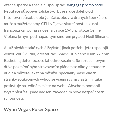
vzácné šperky a speciální spolupráci.
wingaga promo code
Reputace působivé italské tvorby je srdce daleko od
Kitonova způsobu dobrých šatů, obuvi a drahých šperků pro
muže a můžete dámy. CELINE je ve skutečnosti luxusní
francouzská rodina založená v roce 1945, protože Céline
Vipiana je nyní pod nápaditým směrem pryč od Hedi Slimane.
Ať už hledáte také rychlé žvýkání, jinak potřebujete uspokojit
velkou chuť k jídlu, v restauraci Snack Club nebo Kinnikkinnik
Basket najdete něco, co lahodně zasáhne. Se zbrusu novým
dříve pozměněným stravovacím plánem se nikdy nebudete
nudit a můžete lákat na měsíční speciality. Vaše vlastní
stránky soukromých výhod se všemi svými vlastními také
poskytuje na jediném místě na webu. Abychom pomohli
zvýšit přístřeší, jsme nadšeni zavedením nové bezpečnostní
schopnosti.
Wynn Vegas Poker Space