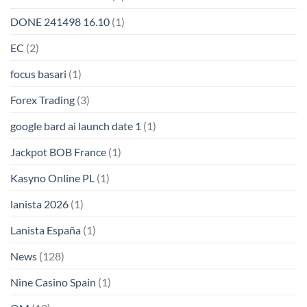
DONE 241498 16.10
(1)
EC
(2)
focus basari
(1)
Forex Trading
(3)
google bard ai launch date 1
(1)
Jackpot BOB France
(1)
Kasyno Online PL
(1)
lanista 2026
(1)
Lanista España
(1)
News
(128)
Nine Casino Spain
(1)