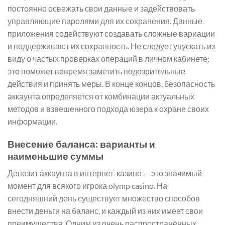
постоянно освежать свои данные и задействовать
управляющие паролями для их сохранения. Данные
приложения содействуют создавать сложные вариации
и поддерживают их сохранность. Не следует упускать из
виду о частых проверках операций в личном кабинете:
это поможет вовремя заметить подозрительные
действия и принять меры. В конце концов, безопасность
аккаунта определяется от комбинации актуальных
методов и взвешенного подхода юзера к охране своих
информации.
Внесение баланса: варианты и
наименьшие суммы
Депозит аккаунта в интернет-казино — это значимый
момент для всякого игрока olymp casino. На
сегодняшний день существует множество способов
внести деньги на баланс, и каждый из них имеет свои
преимущества. Одним из очень распространённых