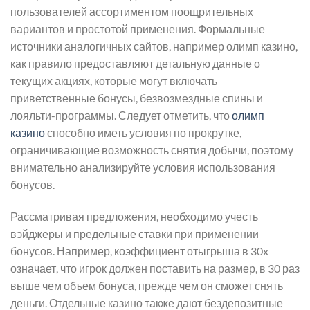
пользователей ассортиментом поощрительных
вариантов и простотой применения. Формальные
источники аналогичных сайтов, например олимп казино,
как правило предоставляют детальную данные о
текущих акциях, которые могут включать
приветственные бонусы, безвозмездные спины и
лояльти-программы. Следует отметить, что
олимп
казино
способно иметь условия по прокрутке,
ограничивающие возможность снятия добычи, поэтому
внимательно анализируйте условия использования
бонусов.
Рассматривая предложения, необходимо учесть
вэйджеры и предельные ставки при применении
бонусов. Например, коэффициент отыгрыша в 30x
означает, что игрок должен поставить на размер, в 30 раз
выше чем объем бонуса, прежде чем он сможет снять
деньги. Отдельные казино также дают бездепозитные