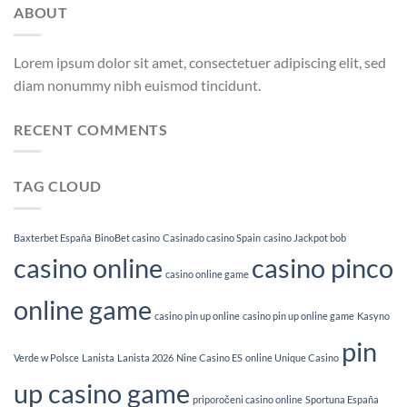
ABOUT
Lorem ipsum dolor sit amet, consectetuer adipiscing elit, sed
diam nonummy nibh euismod tincidunt.
RECENT COMMENTS
TAG CLOUD
Baxterbet España
BinoBet casino
Casinado casino Spain
casino Jackpot bob
casino online
casino pinco
casino online game
online game
casino pin up online
casino pin up online game
Kasyno
pin
Verde w Polsce
Lanista
Lanista 2026
Nine Casino ES
online Unique Casino
up casino game
priporočeni casino online
Sportuna España