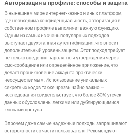
Авторизация в профиле: способы и защита
В нынешнем мире интернет-казино и иных платформ,
где необходима конфиденциальность, авторизация в
собственном профиле выполняет важную функцию.
Одним из самых из очень популярных подходов
выступает двухэтапная аутентификация, что вносит
дополнительный уровень защиты. Этот подход требует
не только введения пароля, но и утверждения через
смс-сообщение или определённое приложение, что
делает проникновение аккаунта практически
неосуществимым. Использование уникальных
секретных кодов также чрезвычайно важно —
исследования свидетельствует, что более 80% утечек
данных обусловлены легкими или дублирующимися
ключами доступа.
Впрочем даже самые надежные подходы запрашивают
осторожности со части пользователя. Рекомендуют