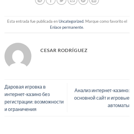
Esta entrada fue publicada en
Uncategorized
. Marque como favorito el
Enlace permanente
.
CESAR RODRÍGUEZ
Даровая игровка в
Анализ интернет-казино:
интернет-казино без
основной сайт и игровые
регистрации: возможности
автоматы
и ограничения