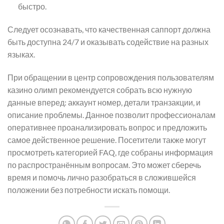
быстро.
Следует осознавать, что качественная саппорт должна
быть доступна 24/7 и оказывать содействие на разных
языках.
При обращении в центр сопровождения пользователям
казино олимп рекомендуется собрать всю нужную
данные вперед: аккаунт номер, детали транзакции, и
описание проблемы. Данное позволит профессионалам
оперативнее проанализировать вопрос и предложить
самое действенное решение. Посетители также могут
просмотреть категорией FAQ, где собраны информация
по распространённым вопросам. Это может сберечь
время и помочь лично разобраться в сложившейся
положении без потребности искать помощи.