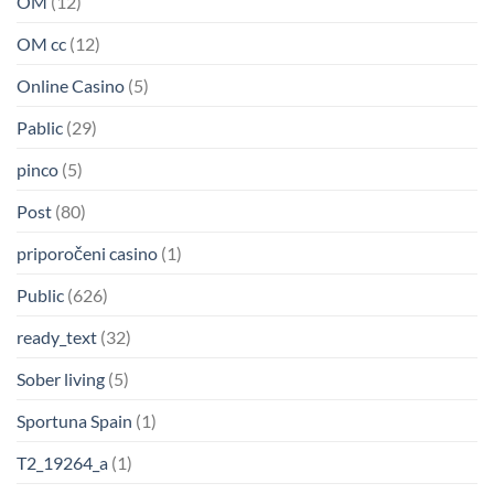
OM
(12)
OM cc
(12)
Online Casino
(5)
Pablic
(29)
pinco
(5)
Post
(80)
priporočeni casino
(1)
Public
(626)
ready_text
(32)
Sober living
(5)
Sportuna Spain
(1)
T2_19264_a
(1)