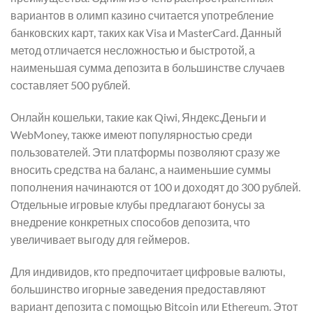
вариантов в олимп казино считается употребление
банковских карт, таких как Visa и MasterCard. Данный
метод отличается несложностью и быстротой, а
наименьшая сумма депозита в большинстве случаев
составляет 500 рублей.
Онлайн кошельки, такие как Qiwi, Яндекс.Деньги и
WebMoney, также имеют популярностью среди
пользователей. Эти платформы позволяют сразу же
вносить средства на баланс, а наименьшие суммы
пополнения начинаются от 100 и доходят до 300 рублей.
Отдельные игровые клубы предлагают бонусы за
внедрение конкретных способов депозита, что
увеличивает выгоду для геймеров.
Для индивидов, кто предпочитает цифровые валюты,
большинство игорные заведения предоставляют
вариант депозита с помощью Bitcoin или Ethereum. Этот