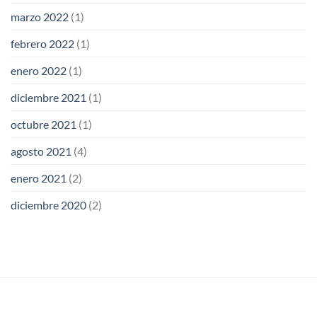
marzo 2022
(1)
febrero 2022
(1)
enero 2022
(1)
diciembre 2021
(1)
octubre 2021
(1)
agosto 2021
(4)
enero 2021
(2)
diciembre 2020
(2)