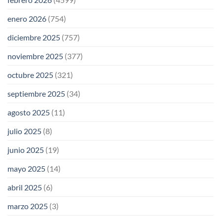
enero 2026
(754)
diciembre 2025
(757)
noviembre 2025
(377)
octubre 2025
(321)
septiembre 2025
(34)
agosto 2025
(11)
julio 2025
(8)
junio 2025
(19)
mayo 2025
(14)
abril 2025
(6)
marzo 2025
(3)