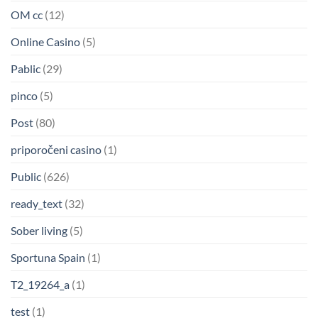
OM cc
(12)
Online Casino
(5)
Pablic
(29)
pinco
(5)
Post
(80)
priporočeni casino
(1)
Public
(626)
ready_text
(32)
Sober living
(5)
Sportuna Spain
(1)
T2_19264_a
(1)
test
(1)