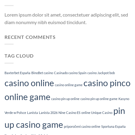
Lorem ipsum dolor sit amet, consectetuer adipiscing elit, sed
diam nonummy nibh euismod tincidunt.
RECENT COMMENTS
TAG CLOUD
Baxterbet España
BinoBet casino
Casinado casino Spain
casino Jackpot bob
casino online
casino pinco
casino online game
online game
casino pin up online
casino pin up online game
Kasyno
pin
Verde w Polsce
Lanista
Lanista 2026
Nine Casino ES
online Unique Casino
up casino game
priporočeni casino online
Sportuna España