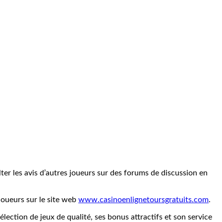
lter les avis d’autres joueurs sur des forums de discussion en
joueurs sur le site web
www.casinoenlignetoursgratuits.com
.
lection de jeux de qualité, ses bonus attractifs et son service