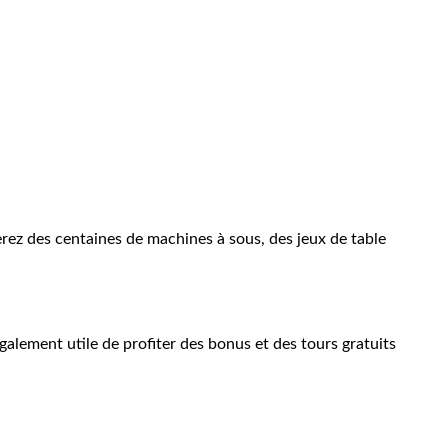
rez des centaines de machines à sous, des jeux de table
galement utile de profiter des bonus et des tours gratuits