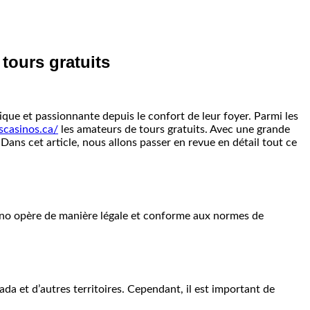
 tours gratuits
que et passionnante depuis le confort de leur foyer. Parmi les
scasinos.ca/
les amateurs de tours gratuits. Avec une grande
 Dans cet article, nous allons passer en revue en détail tout ce
casino opère de manière légale et conforme aux normes de
da et d’autres territoires. Cependant, il est important de