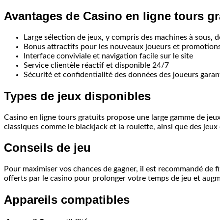
Avantages de Casino en ligne tours gr
Large sélection de jeux, y compris des machines à sous, de
Bonus attractifs pour les nouveaux joueurs et promotions 
Interface conviviale et navigation facile sur le site
Service clientèle réactif et disponible 24/7
Sécurité et confidentialité des données des joueurs garan
Types de jeux disponibles
Casino en ligne tours gratuits propose une large gamme de jeux
classiques comme le blackjack et la roulette, ainsi que des jeux
Conseils de jeu
Pour maximiser vos chances de gagner, il est recommandé de fixe
offerts par le casino pour prolonger votre temps de jeu et augm
Appareils compatibles