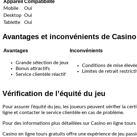
Appareil
Compatibilité
Mobile
Oui
Desktop
Oui
Tablette
Oui
Avantages et inconvénients de Casino 
Avantages
Inconvénients
Grande sélection de jeux
Conditions de mise élevé
Bonus attractifs
Limites de retrait restrict
Service clientèle réactif
Vérification de l’équité du jeu
Pour assurer l’équité du jeu, les joueurs peuvent vérifier la ce
ligne et contacter le service clientèle en cas de problème.
Pour des informations plus détaillées sur Casino en ligne tours
Casino en ligne tours gratuits offre une expérience de jeu passi