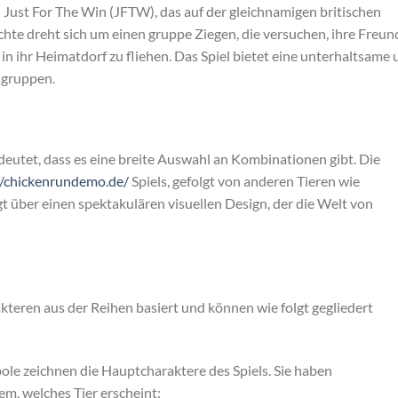
n Just For The Win (JFTW), das auf der gleichnamigen britischen
te dreht sich um einen gruppe Ziegen, die versuchen, ihre Freun
in ihr Heimatdorf zu fliehen. Das Spiel bietet eine unterhaltsame
rsgruppen.
edeutet, dass es eine breite Auswahl an Kombinationen gibt. Die
//chickenrundemo.de/
Spiels, gefolgt von anderen Tieren wie
t über einen spektakulären visuellen Design, der die Welt von
kteren aus der Reihen basiert und können wie folgt gegliedert
ole zeichnen die Hauptcharaktere des Spiels. Sie haben
m, welches Tier erscheint: