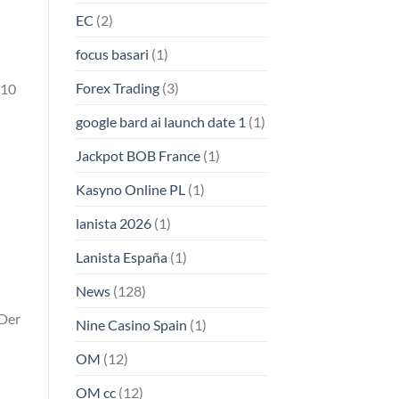
EC
(2)
focus basari
(1)
Forex Trading
(3)
 10
google bard ai launch date 1
(1)
Jackpot BOB France
(1)
Kasyno Online PL
(1)
lanista 2026
(1)
Lanista España
(1)
News
(128)
 Der
Nine Casino Spain
(1)
OM
(12)
OM cc
(12)