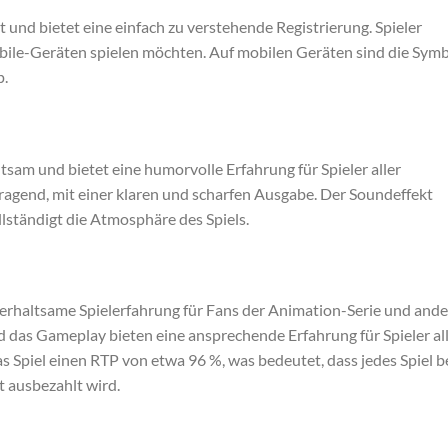
et und bietet eine einfach zu verstehende Registrierung. Spieler
bile-Geräten spielen möchten. Auf mobilen Geräten sind die Sym
p.
ltsam und bietet eine humorvolle Erfahrung für Spieler aller
rragend, mit einer klaren und scharfen Ausgabe. Der Soundeffekt
lständigt die Atmosphäre des Spiels.
erhaltsame Spielerfahrung für Fans der Animation-Serie und and
d das Gameplay bieten eine ansprechende Erfahrung für Spieler al
as Spiel einen RTP von etwa 96 %, was bedeutet, dass jedes Spiel b
t ausbezahlt wird.