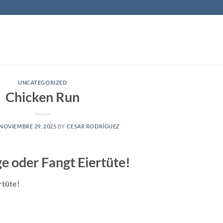
UNCATEGORIZED
Chicken Run
NOVIEMBRE 29, 2025
BY
CESAR RODRÍGUEZ
e oder Fangt Eiertüte!
rtüte!