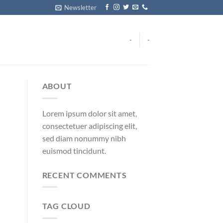
Newsletter
-
-
ABOUT
Lorem ipsum dolor sit amet,
consectetuer adipiscing elit,
sed diam nonummy nibh
euismod tincidunt.
RECENT COMMENTS
TAG CLOUD