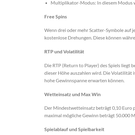
Multiplikator-Modus: In diesem Modus w
Free Spins
Wenn drei oder mehr Scatter-Symbole auf je
kostenlose Drehungen. Diese können währe
RTP und Volatilität
Die RTP (Return to Player) des Spiels liegt b
dieser Höhe auszahlen wird. Die Volatilität i
hohe Gewinnspanne erwarten können.
Wetteinsatz und Max Win
Der Mindestwetteinsatz beträgt 0,10 Euro p
maximal mögliche Gewinn beträgt 50.000 Ma
Spielablauf und Spielbarkeit