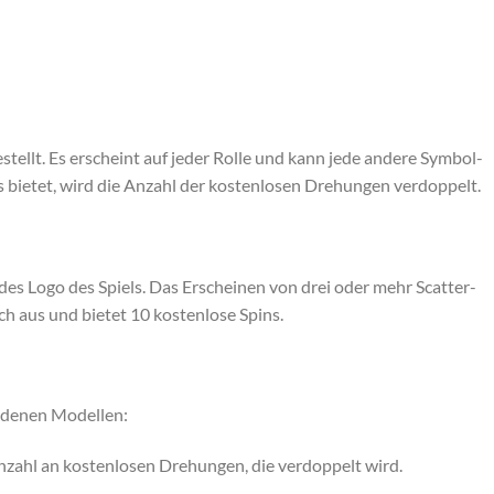
tellt. Es erscheint auf jeder Rolle und kann jede andere Symbol-
s bietet, wird die Anzahl der kostenlosen Drehungen verdoppelt.
ndes Logo des Spiels. Das Erscheinen von drei oder mehr Scatter-
ch aus und bietet 10 kostenlose Spins.
edenen Modellen:
Anzahl an kostenlosen Drehungen, die verdoppelt wird.