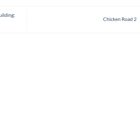
ilding:
Chicken Road 2