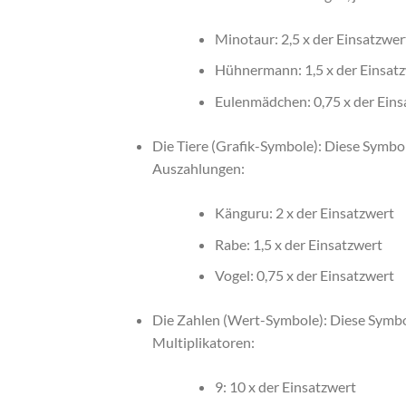
Minotaur: 2,5 x der Einsatzwer
Hühnermann: 1,5 x der Einsat
Eulenmädchen: 0,75 x der Eins
Die Tiere (Grafik-Symbole): Diese Symbole
Auszahlungen:
Känguru: 2 x der Einsatzwert
Rabe: 1,5 x der Einsatzwert
Vogel: 0,75 x der Einsatzwert
Die Zahlen (Wert-Symbole): Diese Symbol
Multiplikatoren:
9: 10 x der Einsatzwert