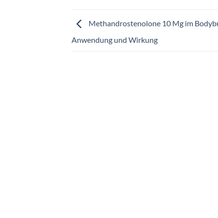
Methandrostenolone 10 Mg im Bodybu
Anwendung und Wirkung