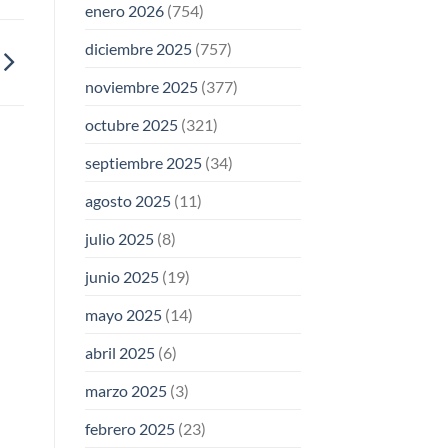
enero 2026
(754)
diciembre 2025
(757)
noviembre 2025
(377)
octubre 2025
(321)
septiembre 2025
(34)
agosto 2025
(11)
julio 2025
(8)
junio 2025
(19)
mayo 2025
(14)
abril 2025
(6)
marzo 2025
(3)
febrero 2025
(23)