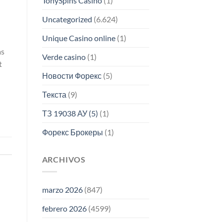
TonySpins Casino
(1)
Uncategorized
(6.624)
Unique Casino online
(1)
as
Verde casino
(1)
t
Новости Форекс
(5)
Текста
(9)
ТЗ 19038 АУ (5)
(1)
Форекс Брокеры
(1)
ARCHIVOS
marzo 2026
(847)
febrero 2026
(4599)