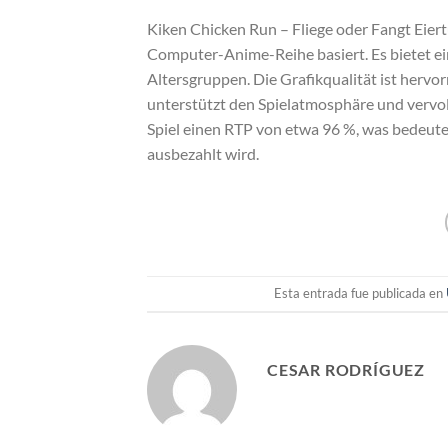
Kiken Chicken Run – Fliege oder Fangt Eiertü
Computer-Anime-Reihe basiert. Es bietet ei
Altersgruppen. Die Grafikqualität ist hervo
unterstützt den Spielatmosphäre und vervoll
Spiel einen RTP von etwa 96 %, was bedeutet
ausbezahlt wird.
Esta entrada fue publicada en
CESAR RODRÍGUEZ