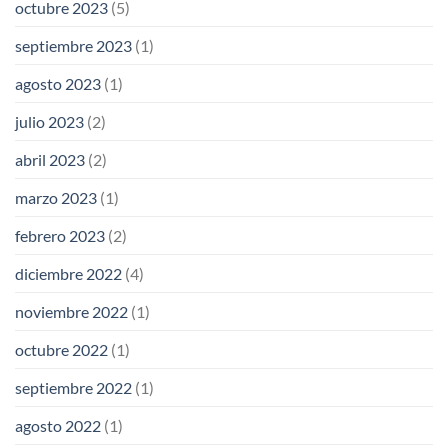
octubre 2023
(5)
septiembre 2023
(1)
agosto 2023
(1)
julio 2023
(2)
abril 2023
(2)
marzo 2023
(1)
febrero 2023
(2)
diciembre 2022
(4)
noviembre 2022
(1)
octubre 2022
(1)
septiembre 2022
(1)
agosto 2022
(1)