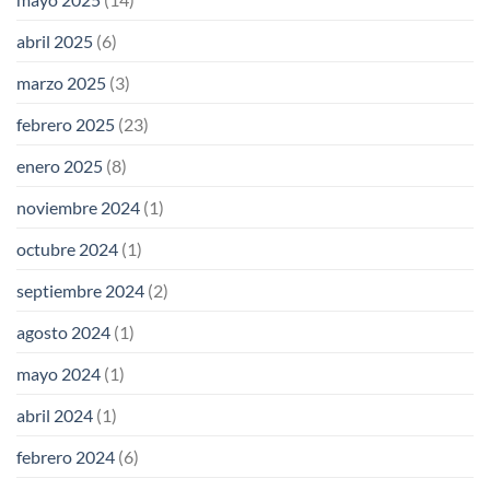
abril 2025
(6)
marzo 2025
(3)
febrero 2025
(23)
enero 2025
(8)
noviembre 2024
(1)
octubre 2024
(1)
septiembre 2024
(2)
agosto 2024
(1)
mayo 2024
(1)
abril 2024
(1)
febrero 2024
(6)