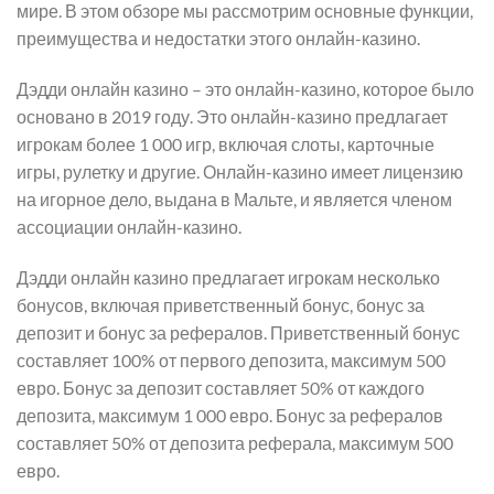
мире. В этом обзоре мы рассмотрим основные функции,
преимущества и недостатки этого онлайн-казино.
Дэдди онлайн казино – это онлайн-казино, которое было
основано в 2019 году. Это онлайн-казино предлагает
игрокам более 1 000 игр, включая слоты, карточные
игры, рулетку и другие. Онлайн-казино имеет лицензию
на игорное дело, выдана в Мальте, и является членом
ассоциации онлайн-казино.
Дэдди онлайн казино предлагает игрокам несколько
бонусов, включая приветственный бонус, бонус за
депозит и бонус за рефералов. Приветственный бонус
составляет 100% от первого депозита, максимум 500
евро. Бонус за депозит составляет 50% от каждого
депозита, максимум 1 000 евро. Бонус за рефералов
составляет 50% от депозита реферала, максимум 500
евро.