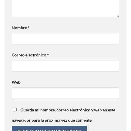
Nombre
*
Correo electrónico
*
Web
Guarda mi nombre, correo electrónico y web en este
navegador para la próxima vez que comente.