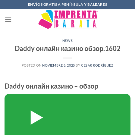
Saltar
ENVÍOS GRATIS A PENÍNSULA Y BALEARES
al
contenido
NEWS
Daddy онлайн казино обзор.1602
POSTED ON
NOVIEMBRE 6, 2025
BY
CESAR RODRÍGUEZ
Daddy онлайн казино – обзор
▶️