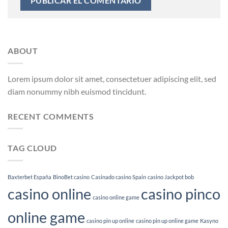
ABOUT
Lorem ipsum dolor sit amet, consectetuer adipiscing elit, sed
diam nonummy nibh euismod tincidunt.
RECENT COMMENTS
TAG CLOUD
Baxterbet España
BinoBet casino
Casinado casino Spain
casino Jackpot bob
casino online
casino pinco
casino online game
online game
casino pin up online
casino pin up online game
Kasyno