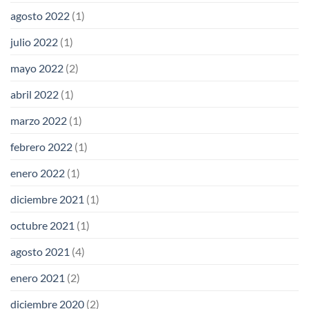
agosto 2022
(1)
julio 2022
(1)
mayo 2022
(2)
abril 2022
(1)
marzo 2022
(1)
febrero 2022
(1)
enero 2022
(1)
diciembre 2021
(1)
octubre 2021
(1)
agosto 2021
(4)
enero 2021
(2)
diciembre 2020
(2)