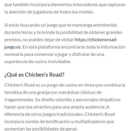
que también incorpora elementos innovadores que capturan
la atención de jugadores de todos los niveles.
Si estás buscando un juego que te mantenga entretenido
durante horas y te brinde la posibilidad de obtener grandes
premios, no puedes dejar de visitar
https://chickensroad-
juego.es
. En esta plataforma encontrarás toda la información
necesaria para comenzar a jugar y disfrutar de una
experiencia de casino inolvidable.
¿Qué es Chicken’s Road?
Chicken’s Road es un juego de casino en línea que combina la
temática de una granja con mecánicas clásicas de
tragamonedas. Su diseño colorido y personajes simpáticos
hacen que sea atractivo para una amplia audiencia. A
diferencia de otros juegos tradicionales, Chicken’s Road
incorpora rondas de bonificación y multiplicadores que
aumentan las posibilidades de ganar.