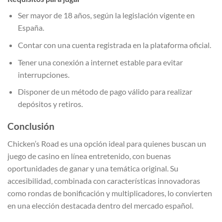
Ser mayor de 18 años, según la legislación vigente en
España.
Contar con una cuenta registrada en la plataforma oficial.
Tener una conexión a internet estable para evitar
interrupciones.
Disponer de un método de pago válido para realizar
depósitos y retiros.
Conclusión
Chicken’s Road es una opción ideal para quienes buscan un
juego de casino en línea entretenido, con buenas
oportunidades de ganar y una temática original. Su
accesibilidad, combinada con características innovadoras
como rondas de bonificación y multiplicadores, lo convierten
en una elección destacada dentro del mercado español.