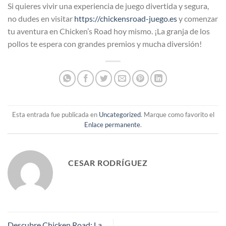
Si quieres vivir una experiencia de juego divertida y segura,
no dudes en visitar
https://chickensroad-juego.es
y comenzar
tu aventura en Chicken’s Road hoy mismo. ¡La granja de los
pollos te espera con grandes premios y mucha diversión!
Esta entrada fue publicada en
Uncategorized
. Marque como favorito el
Enlace permanente
.
CESAR RODRÍGUEZ
Descubre Chicken Road: La