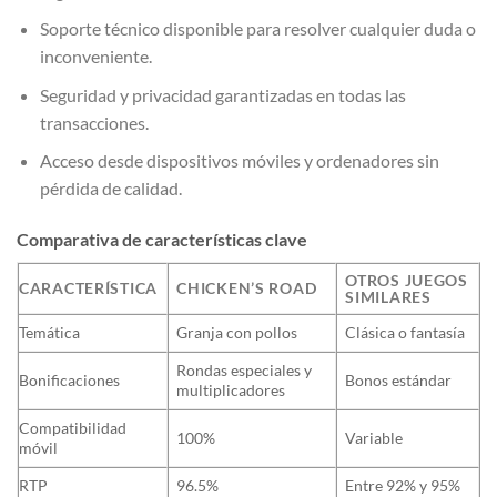
Soporte técnico disponible para resolver cualquier duda o
inconveniente.
Seguridad y privacidad garantizadas en todas las
transacciones.
Acceso desde dispositivos móviles y ordenadores sin
pérdida de calidad.
Comparativa de características clave
OTROS JUEGOS
CARACTERÍSTICA
CHICKEN’S ROAD
SIMILARES
Temática
Granja con pollos
Clásica o fantasía
Rondas especiales y
Bonificaciones
Bonos estándar
multiplicadores
Compatibilidad
100%
Variable
móvil
RTP
96.5%
Entre 92% y 95%