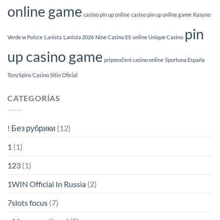
online game
casino pin up online
casino pin up online game
Kasyno
pin
Verde w Polsce
Lanista
Lanista 2026
Nine Casino ES
online Unique Casino
up casino game
priporočeni casino online
Sportuna España
TonySpins Casino Sitio Oficial
CATEGORÍAS
! Без рубрики
(12)
1
(1)
123
(1)
1WIN Official In Russia
(2)
7slots focus
(7)