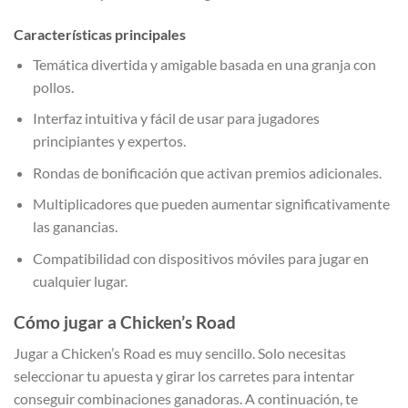
Características principales
Temática divertida y amigable basada en una granja con
pollos.
Interfaz intuitiva y fácil de usar para jugadores
principiantes y expertos.
Rondas de bonificación que activan premios adicionales.
Multiplicadores que pueden aumentar significativamente
las ganancias.
Compatibilidad con dispositivos móviles para jugar en
cualquier lugar.
Cómo jugar a Chicken’s Road
Jugar a Chicken’s Road es muy sencillo. Solo necesitas
seleccionar tu apuesta y girar los carretes para intentar
conseguir combinaciones ganadoras. A continuación, te