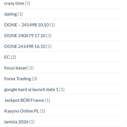
crazy time
(1)
dating
(1)
DONE – 241498 10.10
(1)
DONE 240679 17.10
(1)
DONE 241498 16.10
(1)
EC
(2)
focus basari
(1)
Forex Trading
(3)
google bard ai launch date 1
(1)
Jackpot BOB France
(1)
Kasyno Online PL
(1)
lanista 2026
(1)