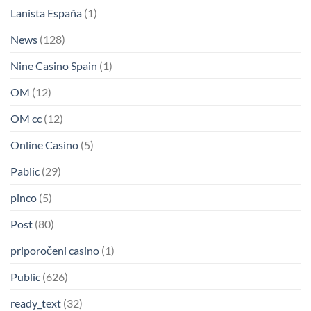
Lanista España
(1)
News
(128)
Nine Casino Spain
(1)
OM
(12)
OM cc
(12)
Online Casino
(5)
Pablic
(29)
pinco
(5)
Post
(80)
priporočeni casino
(1)
Public
(626)
ready_text
(32)