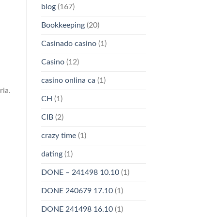
blog
(167)
Bookkeeping
(20)
Casinado casino
(1)
Casino
(12)
casino onlina ca
(1)
ria.
CH
(1)
CIB
(2)
crazy time
(1)
dating
(1)
DONE – 241498 10.10
(1)
DONE 240679 17.10
(1)
DONE 241498 16.10
(1)