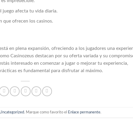
 es impredecible.
 juego afecta tu vida diaria.
n que ofrecen los casinos.
está en plena expansión, ofreciendo a los jugadores una experie
s como Casinozeus destacan por su oferta variada y su compromis
 estás interesado en comenzar a jugar o mejorar tu experiencia,
prácticas es fundamental para disfrutar al máximo.
Uncategorized
. Marque como favorito el
Enlace permanente
.