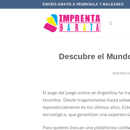
Saltar
ENVÍOS GRATIS A PENÍNSULA Y BALEARES
al
contenido
Descubre el Mundo
POSTED 
El auge del juego online en Argentina ha t
favoritos. Desde tragamonedas hasta póker 
exponencialmente en los últimos años. Este
tecnológica, que garantizan una experienci
Para quienes buscan una plataforma confi