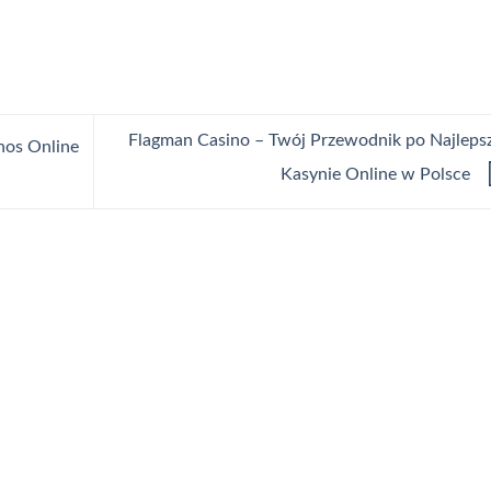
Flagman Casino – Twój Przewodnik po Najlep
nos Online
Kasynie Online w Polsce