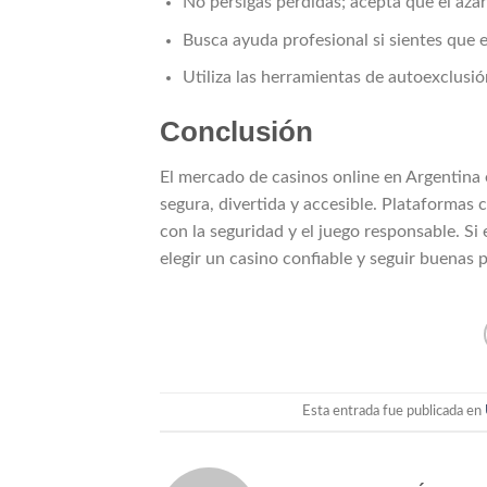
No persigas pérdidas; acepta que el azar
Busca ayuda profesional si sientes que el
Utiliza las herramientas de autoexclusió
Conclusión
El mercado de casinos online en Argentina 
segura, divertida y accesible. Plataforma
con la seguridad y el juego responsable. Si
elegir un casino confiable y seguir buenas 
Esta entrada fue publicada en