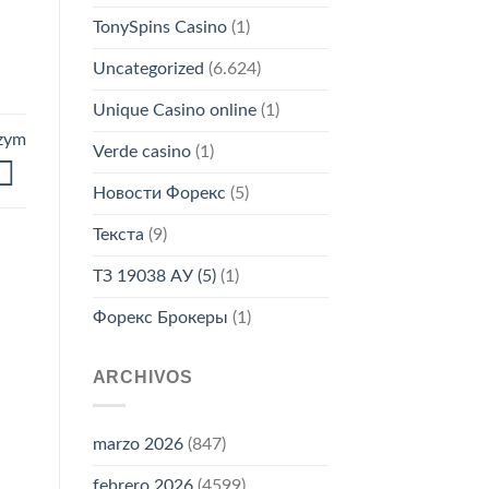
TonySpins Casino
(1)
Uncategorized
(6.624)
Unique Casino online
(1)
szym
Verde casino
(1)
Новости Форекс
(5)
Текста
(9)
ТЗ 19038 АУ (5)
(1)
Форекс Брокеры
(1)
ARCHIVOS
marzo 2026
(847)
febrero 2026
(4599)