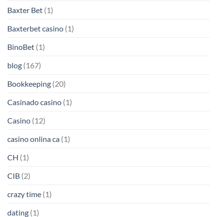
Baxter Bet
(1)
Baxterbet casino
(1)
BinoBet
(1)
blog
(167)
Bookkeeping
(20)
Casinado casino
(1)
Casino
(12)
casino onlina ca
(1)
CH
(1)
CIB
(2)
crazy time
(1)
dating
(1)