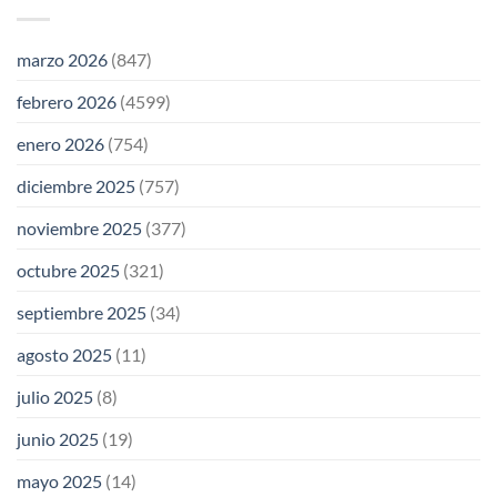
marzo 2026
(847)
febrero 2026
(4599)
enero 2026
(754)
diciembre 2025
(757)
noviembre 2025
(377)
octubre 2025
(321)
septiembre 2025
(34)
agosto 2025
(11)
julio 2025
(8)
junio 2025
(19)
mayo 2025
(14)