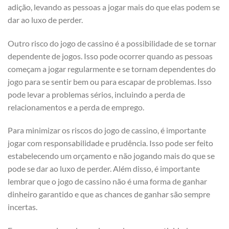
adição, levando as pessoas a jogar mais do que elas podem se
dar ao luxo de perder.
Outro risco do jogo de cassino é a possibilidade de se tornar
dependente de jogos. Isso pode ocorrer quando as pessoas
começam a jogar regularmente e se tornam dependentes do
jogo para se sentir bem ou para escapar de problemas. Isso
pode levar a problemas sérios, incluindo a perda de
relacionamentos e a perda de emprego.
Para minimizar os riscos do jogo de cassino, é importante
jogar com responsabilidade e prudência. Isso pode ser feito
estabelecendo um orçamento e não jogando mais do que se
pode se dar ao luxo de perder. Além disso, é importante
lembrar que o jogo de cassino não é uma forma de ganhar
dinheiro garantido e que as chances de ganhar são sempre
incertas.