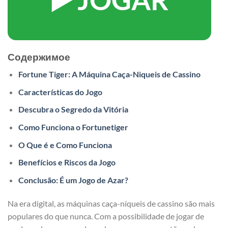
Содержимое
Fortune Tiger: A Máquina Caça-Niqueis de Cassino
Características do Jogo
Descubra o Segredo da Vitória
Como Funciona o Fortunetiger
O Que é e Como Funciona
Benefícios e Riscos da Jogo
Conclusão: É um Jogo de Azar?
Na era digital, as máquinas caça-níqueis de cassino são mais
populares do que nunca. Com a possibilidade de jogar de