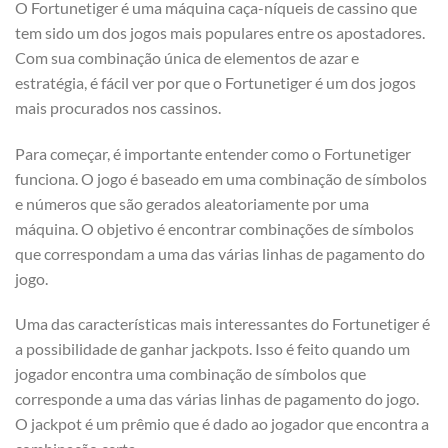
O Fortunetiger é uma máquina caça-níqueis de cassino que
tem sido um dos jogos mais populares entre os apostadores.
Com sua combinação única de elementos de azar e
estratégia, é fácil ver por que o Fortunetiger é um dos jogos
mais procurados nos cassinos.
Para começar, é importante entender como o Fortunetiger
funciona. O jogo é baseado em uma combinação de símbolos
e números que são gerados aleatoriamente por uma
máquina. O objetivo é encontrar combinações de símbolos
que correspondam a uma das várias linhas de pagamento do
jogo.
Uma das características mais interessantes do Fortunetiger é
a possibilidade de ganhar jackpots. Isso é feito quando um
jogador encontra uma combinação de símbolos que
corresponde a uma das várias linhas de pagamento do jogo.
O jackpot é um prêmio que é dado ao jogador que encontra a