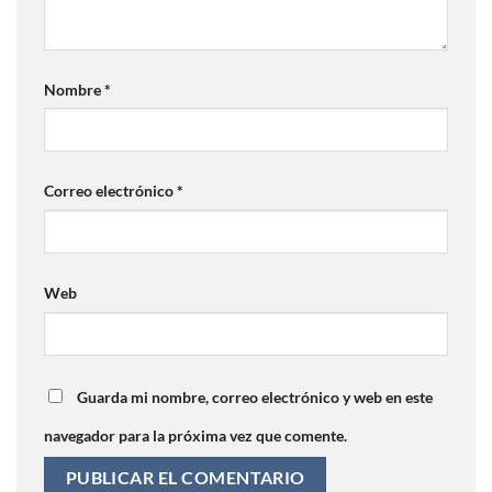
Nombre
*
Correo electrónico
*
Web
Guarda mi nombre, correo electrónico y web en este
navegador para la próxima vez que comente.