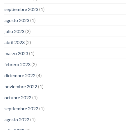
septiembre 2023
(1)
agosto 2023
(1)
julio 2023
(2)
abril 2023
(2)
marzo 2023
(1)
febrero 2023
(2)
diciembre 2022
(4)
noviembre 2022
(1)
octubre 2022
(1)
septiembre 2022
(1)
agosto 2022
(1)