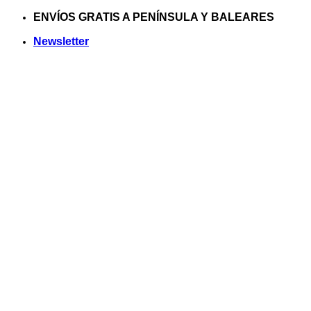
Saltar
ENVÍOS GRATIS A PENÍNSULA Y BALEARES
al
Newsletter
contenido