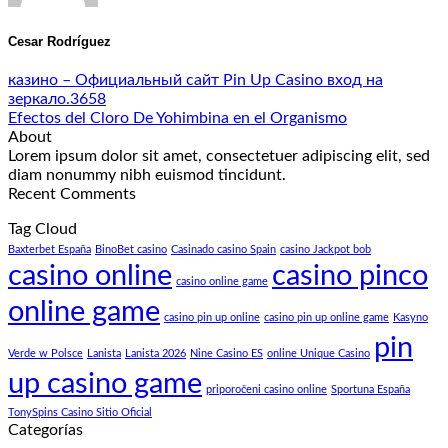
Cesar Rodríguez
казино – Официальный сайт Pin Up Casino вход на
зеркало.3658
Efectos del Cloro De Yohimbina en el Organismo
About
Lorem ipsum dolor sit amet, consectetuer adipiscing elit, sed
diam nonummy nibh euismod tincidunt.
Recent Comments
Tag Cloud
Baxterbet España
BinoBet casino
Casinado casino Spain
casino Jackpot bob
casino online
casino pinco
casino online game
online game
casino pin up online
casino pin up online game
Kasyno
pin
Verde w Polsce
Lanista
Lanista 2026
Nine Casino ES
online Unique Casino
up casino game
priporočeni casino online
Sportuna España
TonySpins Casino Sitio Oficial
Categorías