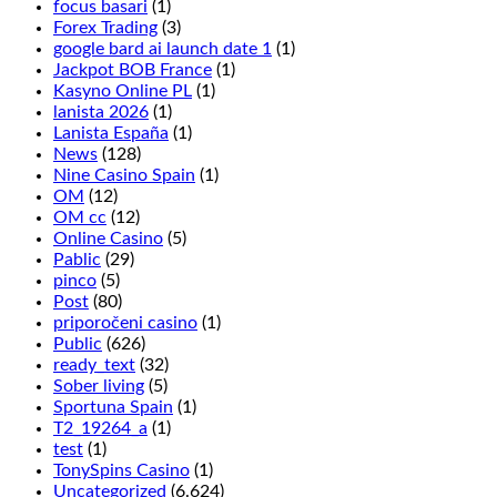
focus basari
(1)
Forex Trading
(3)
google bard ai launch date 1
(1)
Jackpot BOB France
(1)
Kasyno Online PL
(1)
lanista 2026
(1)
Lanista España
(1)
News
(128)
Nine Casino Spain
(1)
OM
(12)
OM cc
(12)
Online Casino
(5)
Pablic
(29)
pinco
(5)
Post
(80)
priporočeni casino
(1)
Public
(626)
ready_text
(32)
Sober living
(5)
Sportuna Spain
(1)
T2_19264_a
(1)
test
(1)
TonySpins Casino
(1)
Uncategorized
(6.624)