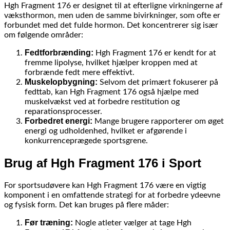
Hgh Fragment 176 er designet til at efterligne virkningerne af
væksthormon, men uden de samme bivirkninger, som ofte er
forbundet med det fulde hormon. Det koncentrerer sig især
om følgende områder:
Fedtforbrænding:
Hgh Fragment 176 er kendt for at
fremme lipolyse, hvilket hjælper kroppen med at
forbrænde fedt mere effektivt.
Muskelopbygning:
Selvom det primært fokuserer på
fedttab, kan Hgh Fragment 176 også hjælpe med
muskelvækst ved at forbedre restitution og
reparationsprocesser.
Forbedret energi:
Mange brugere rapporterer om øget
energi og udholdenhed, hvilket er afgørende i
konkurrenceprægede sportsgrene.
Brug af Hgh Fragment 176 i Sport
For sportsudøvere kan Hgh Fragment 176 være en vigtig
komponent i en omfattende strategi for at forbedre ydeevne
og fysisk form. Det kan bruges på flere måder:
Før træning:
Nogle atleter vælger at tage Hgh