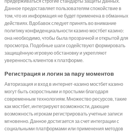
придерживаться строгие стандарты защиты данных.
Данное предоставляет пользователям спокойствие в
том, что их информация не будет применена в обманных
действиях. Вдобавок следует принять во внимание
политику конфиденциальности казино мостбет казино:
она необходимо, чтобы была прозрачной и открытой для
просмотра. Подобные шаги содействуют формировать
защищённую игровую обстановку и укрепляют
уверенность клиентов к платформе.
Регистрация и логин за пару моментов
Авторизация и вход в интернет-казино мостбет казино
могут быть скоростными и простыми благодаря
современным технологиям. Множество ресурсов, такие
как мостбет, интегрируют возможности, дающие
возможность игрокам регистрировать учетные записи
мгновенно. Данное достигается за счет интеграции с
социальными платформами или применения методов