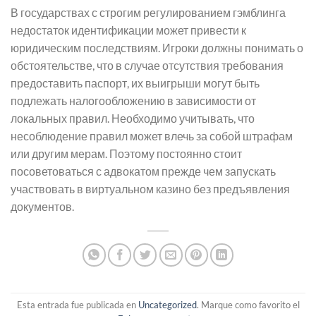
В государствах с строгим регулированием гэмблинга
недостаток идентификации может привести к
юридическим последствиям. Игроки должны понимать о
обстоятельстве, что в случае отсутствия требования
предоставить паспорт, их выигрыши могут быть
подлежать налогообложению в зависимости от
локальных правил. Необходимо учитывать, что
несоблюдение правил может влечь за собой штрафам
или другим мерам. Поэтому постоянно стоит
посоветоваться с адвокатом прежде чем запускать
участвовать в виртуальном казино без предъявления
документов.
Esta entrada fue publicada en
Uncategorized
. Marque como favorito el