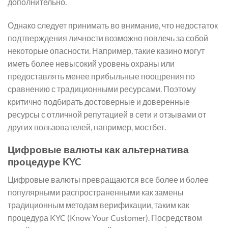
дополнительно.
Однако следует принимать во внимание, что недостаток
подтверждения личности возможно повлечь за собой
некоторые опасности. Например, такие казино могут
иметь более невысокий уровень охраны или
предоставлять менее прибыльные поощрения по
сравнению с традиционными ресурсами. Поэтому
критично подбирать достоверные и доверенные
ресурсы с отличной репутацией в сети и отзывами от
других пользователей, например, мостбет.
Цифровые валюты как альтернатива
процедуре KYC
Цифровые валюты превращаются все более и более
популярными распространенными как замены
традиционным методам верификации, таким как
процедура KYC (Know Your Customer). Посредством