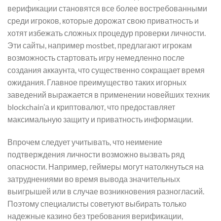
верификации становятся все более востребованными
среди игроков, которые дорожат свою приватность и
хотят избежать сложных процедур проверки личности.
Эти сайты, например mostbet, предлагают игрокам
возможность стартовать игру немедленно после
создания аккаунта, что существенно сокращает время
ожидания. Главное преимущество таких игорных
заведений выражается в применении новейших техник
blockchain’а и криптовалют, что предоставляет
максимальную защиту и приватность информации.
Впрочем следует учитывать, что неимение
подтверждения личности возможно вызвать ряд
опасности. Например, геймеры могут натолкнуться на
затруднениями во время вывода значительных
выигрышей или в случае возникновения разногласий.
Поэтому специалисты советуют выбирать только
надежные казино без требования верификации,