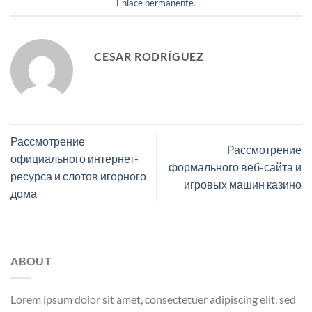
Enlace permanente
.
CESAR RODRÍGUEZ
Рассмотрение
Рассмотрение
официального интернет-
формального веб-сайта и
ресурса и слотов игорного
игровых машин казино
дома
ABOUT
Lorem ipsum dolor sit amet, consectetuer adipiscing elit, sed