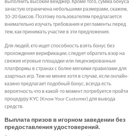
выполнить высокий вейджер. Кроме того, сумма бонуса
зачастую ограничена небольшими размерами, скажем,
10-20 баксов. Поэтому пользователям предлагается
внимательно изучать требования и регламенты перед
тем, как принимать участие в эти предложения.
Для людей, кто ищет способность взять бонус без
прохождения верификации, следует обратить взор на
свежие игровые площадки или лицензированные
платформы в странах с более мягкими правилами для
азартных игр. Тем не менее хотя в случае, если онлайн-
казино предлагает подобный бонус, всегда есть
вероятность что в какой-то момент потребуется пройти
процедуру KYC (Know Your Customer) для вывода
средств.
Выплата призов в игорном заведении без
предоставления удостоверений.