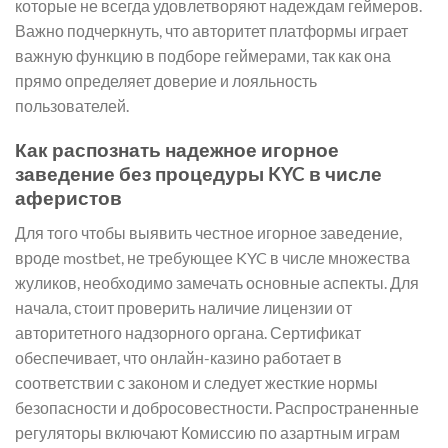
которые не всегда удовлетворяют надеждам геймеров.
Важно подчеркнуть, что авторитет платформы играет
важную функцию в подборе геймерами, так как она
прямо определяет доверие и лояльность
пользователей.
Как распознать надежное игорное
заведение без процедуры KYC в числе
аферистов
Для того чтобы выявить честное игорное заведение,
вроде mostbet, не требующее KYC в числе множества
жуликов, необходимо замечать основные аспекты. Для
начала, стоит проверить наличие лицензии от
авторитетного надзорного органа. Сертификат
обеспечивает, что онлайн-казино работает в
соответствии с законом и следует жесткие нормы
безопасности и добросовестности. Распространенные
регуляторы включают Комиссию по азартным играм