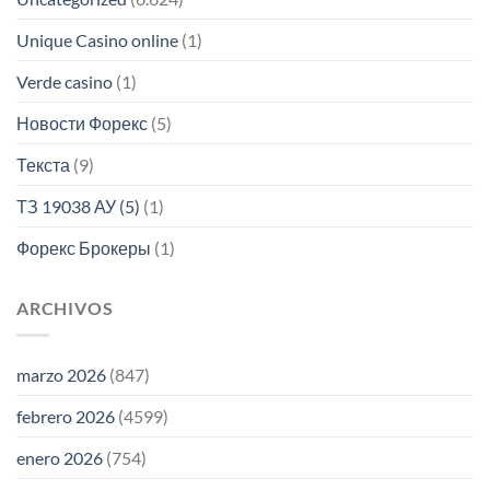
Unique Casino online
(1)
Verde casino
(1)
Новости Форекс
(5)
Текста
(9)
ТЗ 19038 АУ (5)
(1)
Форекс Брокеры
(1)
ARCHIVOS
marzo 2026
(847)
febrero 2026
(4599)
enero 2026
(754)