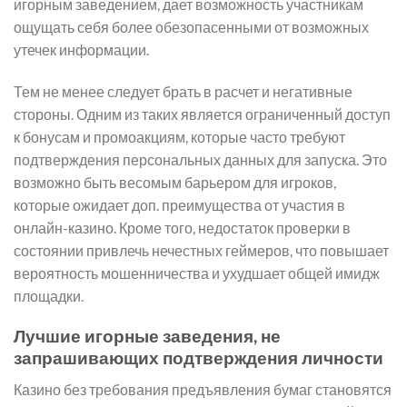
игорным заведением, дает возможность участникам
ощущать себя более обезопасенными от возможных
утечек информации.
Тем не менее следует брать в расчет и негативные
стороны. Одним из таких является ограниченный доступ
к бонусам и промоакциям, которые часто требуют
подтверждения персональных данных для запуска. Это
возможно быть весомым барьером для игроков,
которые ожидает доп. преимущества от участия в
онлайн-казино. Кроме того, недостаток проверки в
состоянии привлечь нечестных геймеров, что повышает
вероятность мошенничества и ухудшает общей имидж
площадки.
Лучшие игорные заведения, не
запрашивающих подтверждения личности
Казино без требования предъявления бумаг становятся