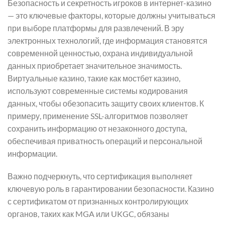
Безопасность и секретность игроков в интернет-казино
— это ключевые факторы, которые должны учитываться
при выборе платформы для развлечений. В эру
электронных технологий, где информация становятся
современной ценностью, охрана индивидуальной
данных приобретает значительное значимость.
Виртуальные казино, такие как мостбет казино,
используют современные системы кодирования
данных, чтобы обезопасить защиту своих клиентов. К
примеру, применение SSL-алгоритмов позволяет
сохранить информацию от незаконного доступа,
обеспечивая приватность операций и персональной
информации.
Важно подчеркнуть, что сертификация выполняет
ключевую роль в гарантировании безопасности. Казино
с сертификатом от признанных контролирующих
органов, таких как MGA или UKGC, обязаны