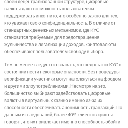
своей децентрализованной структуре, цифровые
валюты дают возможность пользователям
поддерживать инкогнито, что особенно важно для тех,
кто уважает свою конфиденциальность. В отличие от
стандартных денежных механизмов, где KYC
становится требуемым для предотвращения
жульничества и легализации доходов, криптовалюты
обеспечивают пользователям свободу выбора.
Тем не менее следует осознавать, что недостаток KYC в
состоянии нести некоторые опасности. Без процедуры
верификации участники могут натолкнуться на фродом
и другими злоупотреблениями. Несмотря на это,
большинство выбирают задействовать цифровые
валюты в виртуальных казино именно из-за их
способности обеспечивать анонимность транзакций. По
данным исследований, более 40% клиентов крипты
говорят, что их привлекает именно способность обойти