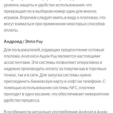
уровень защиты и удобство использования, что
превращает их в выбором номер один для многих
игроков. Впрочем следует иметь в виду о платежах, что
могут взиматься при применении некоторых способов
оплаты.
Андроид / Эппл Pay
Для пользователей, отдающих предпочтение сотовые
платежи, Android и Apple Pay являются настоящими
ассистентами. Эти системы позволяют оперативно и
надежно производить оплату за покупки как в торговых
точках, так и в сети. Для запуска системы нужно
присоединить банковскую карту в софт на телефоне. С
помощью использованию системы NFC, платежи
проходят в одно касание, что обеспечивает невероятное
удобство процесса.
В особенности актуально употребление Android и Apple