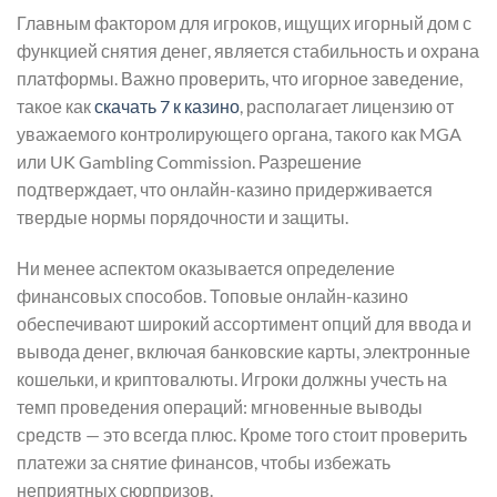
Главным фактором для игроков, ищущих игорный дом с
функцией снятия денег, является стабильность и охрана
платформы. Важно проверить, что игорное заведение,
такое как
скачать 7 к казино
, располагает лицензию от
уважаемого контролирующего органа, такого как MGA
или UK Gambling Commission. Разрешение
подтверждает, что онлайн-казино придерживается
твердые нормы порядочности и защиты.
Ни менее аспектом оказывается определение
финансовых способов. Топовые онлайн-казино
обеспечивают широкий ассортимент опций для ввода и
вывода денег, включая банковские карты, электронные
кошельки, и криптовалюты. Игроки должны учесть на
темп проведения операций: мгновенные выводы
средств — это всегда плюс. Кроме того стоит проверить
платежи за снятие финансов, чтобы избежать
неприятных сюрпризов.