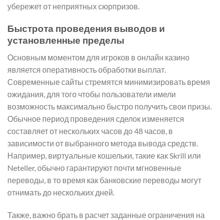
убережет от неприятных сюрпризов.
Быстрота проведения выводов и
установленные пределы
Основным моментом для игроков в онлайн казино
является оперативность обработки выплат.
Современные сайты стремятся минимизировать время
ожидания, для того чтобы пользователи имели
возможность максимально быстро получить свои призы.
Обычное период проведения сделок изменяется
составляет от нескольких часов до 48 часов, в
зависимости от выбранного метода вывода средств.
Например, виртуальные кошельки, такие как Skrill или
Neteller, обычно гарантируют почти мгновенные
переводы, в то время как банковские переводы могут
отнимать до нескольких дней.
Также, важно брать в расчет заданные ограничения на