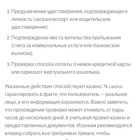
Предъявление удостоверения, подтверждающего
личность (загранпаспорт или водительское
удостоверение).
Подтверждение места жительства пребывания
(счета за коммунальные услуги или банковская
выписка).
Проверка способа оплаты (снимок кредитной карты
или скриншот виртуального кошелька).
Указанные действия способствуют казино 7k casino
гарантировать в факте, что пользователь — реальное
лицо, и его информация охраняются. Важно заметить,
что прохождение проверки может отнимать от пары
часов до нескольких дней, в учитывая правил казино и
предоставленных документов. Игрокам рекомендуется
вперед собрать все требуемые бумаги, чтобы