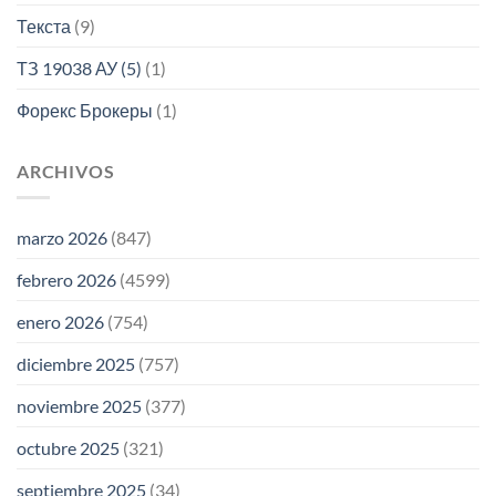
Текста
(9)
ТЗ 19038 АУ (5)
(1)
Форекс Брокеры
(1)
ARCHIVOS
marzo 2026
(847)
febrero 2026
(4599)
enero 2026
(754)
diciembre 2025
(757)
noviembre 2025
(377)
octubre 2025
(321)
septiembre 2025
(34)