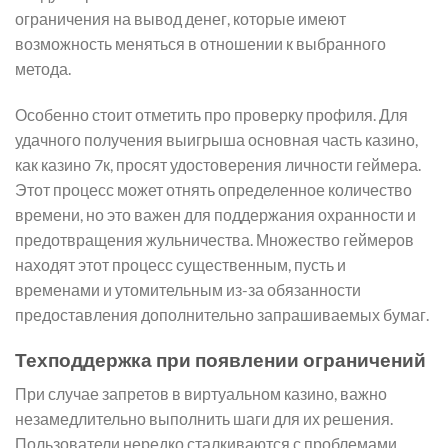
ограничения на вывод денег, которые имеют
возможность меняться в отношении к выбранного
метода.
Особенно стоит отметить про проверку профиля. Для
удачного получения выигрыша основная часть казино,
как казино 7к, просят удостоверения личности геймера.
Этот процесс может отнять определенное количество
времени, но это важен для поддержания охранности и
предотвращения жульничества. Множество геймеров
находят этот процесс существенным, пусть и
временами и утомительным из-за обязанности
предоставления дополнительно запрашиваемых бумаг.
Техподдержка при появлении ограничений
При случае запретов в виртуальном казино, важно
незамедлительно выполнить шаги для их решения.
Пользователи нередко сталкиваются с проблемами