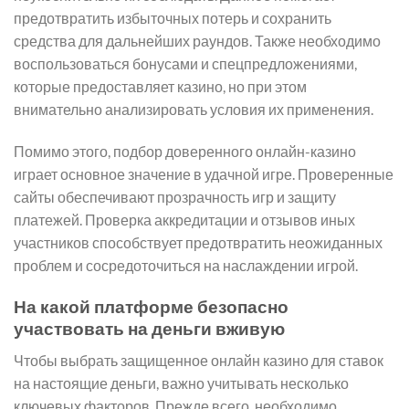
предотвратить избыточных потерь и сохранить
средства для дальнейших раундов. Также необходимо
воспользоваться бонусами и спецпредложениями,
которые предоставляет казино, но при этом
внимательно анализировать условия их применения.
Помимо этого, подбор доверенного онлайн-казино
играет основное значение в удачной игре. Проверенные
сайты обеспечивают прозрачность игр и защиту
платежей. Проверка аккредитации и отзывов иных
участников способствует предотвратить неожиданных
проблем и сосредоточиться на наслаждении игрой.
На какой платформе безопасно
участвовать на деньги вживую
Чтобы выбрать защищенное онлайн казино для ставок
на настоящие деньги, важно учитывать несколько
ключевых факторов. Прежде всего, необходимо