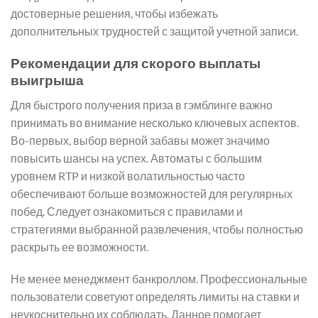
достоверные решения, чтобы избежать
дополнительных трудностей с защитой учетной записи.
Рекомендации для скорого выплаты
выигрыша
Для быстрого получения приза в гэмблинге важно
принимать во внимание несколько ключевых аспектов.
Во-первых, выбор верной забавы может значимо
повысить шансы на успех. Автоматы с большим
уровнем RTP и низкой волатильностью часто
обеспечивают больше возможностей для регулярных
побед. Следует ознакомиться с правилами и
стратегиями выбранной развлечения, чтобы полностью
раскрыть ее возможности.
Не менее менеджмент банкроллом. Профессиональные
пользователи советуют определять лимиты на ставки и
неукоснительно их соблюдать. Данное помогает