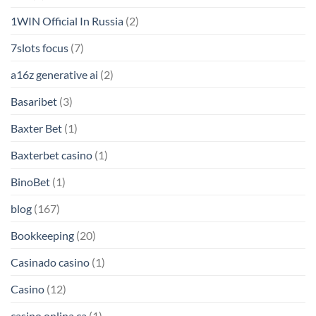
1WIN Official In Russia
(2)
7slots focus
(7)
a16z generative ai
(2)
Basaribet
(3)
Baxter Bet
(1)
Baxterbet casino
(1)
BinoBet
(1)
blog
(167)
Bookkeeping
(20)
Casinado casino
(1)
Casino
(12)
casino onlina ca
(1)