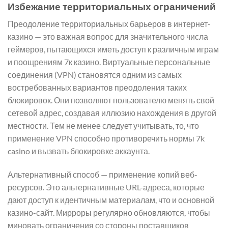
Избежание территориальных ограничений
Преодоление территориальных барьеров в интернет-
казино — это важная вопрос для значительного числа
геймеров, пытающихся иметь доступ к различным играм
и поощрениям 7к казино. Виртуальные персональные
соединения (VPN) становятся одним из самых
востребованных вариантов преодоления таких
блокировок. Они позволяют пользователю менять свой
сетевой адрес, создавая иллюзию нахождения в другой
местности. Тем не менее следует учитывать, то, что
применение VPN способно противоречить нормы 7k
casino и вызвать блокировке аккаунта.
Альтернативный способ — применение копий веб-
ресурсов. Это альтернативные URL-адреса, которые
дают доступ к идентичным материалам, что и основной
казино-сайт. Мирроры регулярно обновляются, чтобы
миновать ограничения со стороны поставщиков