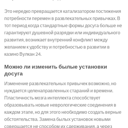
Это нередко превращается катализатором постижения
потребности перемен в развлекательных привычках. В
тот период когда стандартные формы досуга больше не
гарантируют душевной разрядки или индивидуального
развития, возникает внутренний конфликт между
желанием к удобству и потребностью в развитии в
казино Вулкан 24.
Можно ли изменить былые установки
досуга
Изменение развлекательных привычек возможно, но
нуждается целенаправленных стараний и времени.
Пластичность мозга интеллекта способствует
образовывать новые неврологические соединения в
каждом этапе, но для этого необходимо создать верные
обстоятельства. Замена былых установок новыми
совершается не способом их сдерживания, а через