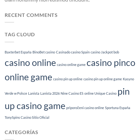
RECENT COMMENTS
TAG CLOUD
Baxterbet España
BinoBet casino
Casinado casino Spain
casino Jackpot bob
casino online
casino pinco
casino online game
online game
casino pin up online
casino pin up online game
Kasyno
pin
Verde w Polsce
Lanista
Lanista 2026
Nine Casino ES
online Unique Casino
up casino game
priporočeni casino online
Sportuna España
TonySpins Casino Sitio Oficial
CATEGORÍAS