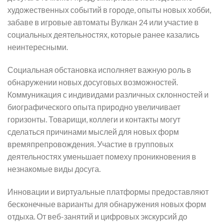
художественных событий в городе, опыты новых хобби,
забаве в игровые автоматы Вулкан 24 или участие в
социальных деятельностях, которые ранее казались
неинтересными.
Социальная обстановка исполняет важную роль в
обнаружении новых досуговых возможностей.
Коммуникация с индивидами различных склонностей и
биографического опыта природно увеличивает
горизонты. Товарищи, коллеги и контакты могут
сделаться причинами мыслей для новых форм
времяпрепровождения. Участие в групповых
деятельностях уменьшает помеху проникновения в
незнакомые виды досуга.
Инновации и виртуальные платформы предоставляют
бесконечные варианты для обнаружения новых форм
отдыха. От веб-занятий и цифровых экскурсий до