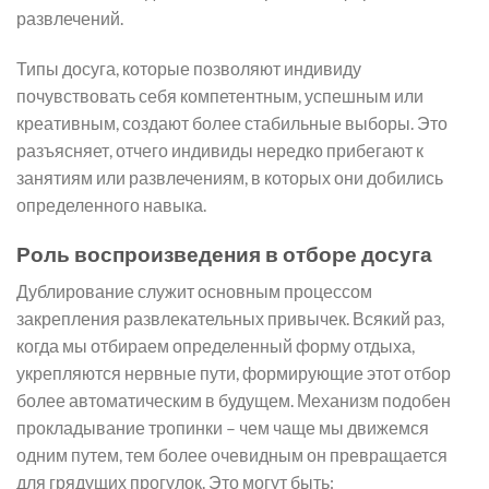
развлечений.
Типы досуга, которые позволяют индивиду
почувствовать себя компетентным, успешным или
креативным, создают более стабильные выборы. Это
разъясняет, отчего индивиды нередко прибегают к
занятиям или развлечениям, в которых они добились
определенного навыка.
Роль воспроизведения в отборе досуга
Дублирование служит основным процессом
закрепления развлекательных привычек. Всякий раз,
когда мы отбираем определенный форму отдыха,
укрепляются нервные пути, формирующие этот отбор
более автоматическим в будущем. Механизм подобен
прокладывание тропинки – чем чаще мы движемся
одним путем, тем более очевидным он превращается
для грядущих прогулок. Это могут быть: