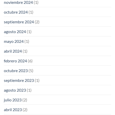
noviembre 2024
(1)
octubre 2024
(1)
septiembre 2024
(2)
agosto 2024
(1)
mayo 2024
(1)
abril 2024
(1)
febrero 2024
(6)
octubre 2023
(5)
septiembre 2023
(1)
agosto 2023
(1)
julio 2023
(2)
abril 2023
(2)