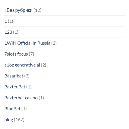
! Без рубрики
(12)
1
(1)
123
(1)
1WIN Official In Russia
(2)
7slots focus
(7)
a16z generative ai
(2)
Basaribet
(3)
Baxter Bet
(1)
Baxterbet casino
(1)
BinoBet
(1)
blog
(167)