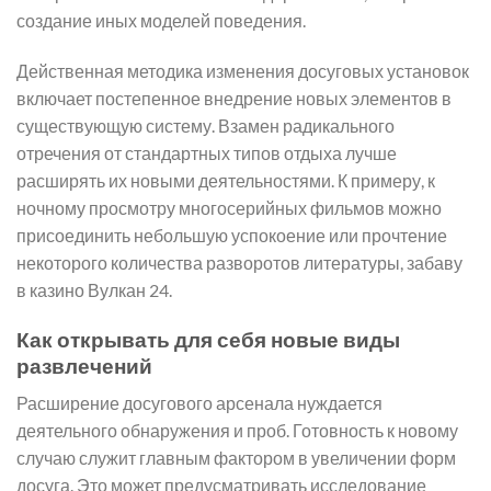
создание иных моделей поведения.
Действенная методика изменения досуговых установок
включает постепенное внедрение новых элементов в
существующую систему. Взамен радикального
отречения от стандартных типов отдыха лучше
расширять их новыми деятельностями. К примеру, к
ночному просмотру многосерийных фильмов можно
присоединить небольшую успокоение или прочтение
некоторого количества разворотов литературы, забаву
в казино Вулкан 24.
Как открывать для себя новые виды
развлечений
Расширение досугового арсенала нуждается
деятельного обнаружения и проб. Готовность к новому
случаю служит главным фактором в увеличении форм
досуга. Это может предусматривать исследование