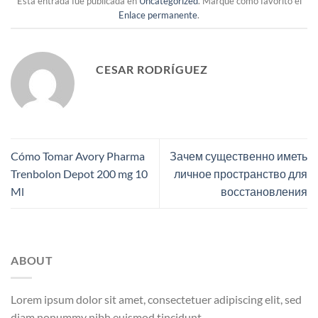
Esta entrada fue publicada en
Uncategorized
. Marque como favorito el
Enlace permanente
.
CESAR RODRÍGUEZ
Cómo Tomar Avory Pharma
Зачем существенно иметь
Trenbolon Depot 200 mg 10
личное пространство для
Ml
восстановления
ABOUT
Lorem ipsum dolor sit amet, consectetuer adipiscing elit, sed
diam nonummy nibh euismod tincidunt.