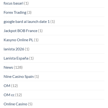
focus basari
(1)
Forex Trading
(3)
google bard ai launch date 1
(1)
Jackpot BOB France
(1)
Kasyno Online PL
(1)
lanista 2026
(1)
Lanista España
(1)
News
(128)
Nine Casino Spain
(1)
OM
(12)
OM cc
(12)
Online Casino
(5)