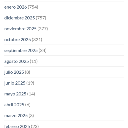
enero 2026
(754)
diciembre 2025
(757)
noviembre 2025
(377)
octubre 2025
(321)
septiembre 2025
(34)
agosto 2025
(11)
julio 2025
(8)
junio 2025
(19)
mayo 2025
(14)
abril 2025
(6)
marzo 2025
(3)
febrero 2025
(23)