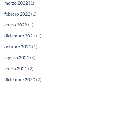
marzo 2022
(1)
febrero 2022
(1)
enero 2022
(1)
diciembre 2021
(1)
octubre 2021
(1)
agosto 2021
(4)
enero 2021
(2)
diciembre 2020
(2)