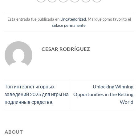
Esta entrada fue publicada en
Uncategorized
. Marque como favorito el
Enlace permanente
.
CESAR RODRÍGUEZ
Топ интернет игорных
Unlocking Winning
заведений 2025 для игры на
Opportunities in the Betting
подлинные средства.
World
ABOUT