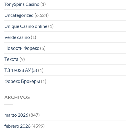
TonySpins Casino
(1)
Uncategorized
(6.624)
Unique Casino online
(1)
Verde casino
(1)
Новости Форекс
(5)
Текста
(9)
ТЗ 19038 АУ (5)
(1)
Форекс Брокеры
(1)
ARCHIVOS
marzo 2026
(847)
febrero 2026
(4599)