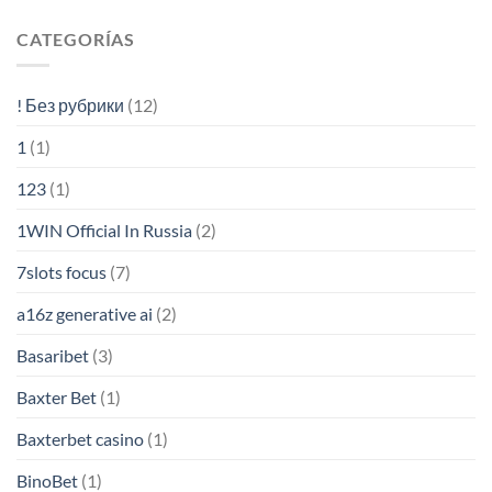
CATEGORÍAS
! Без рубрики
(12)
1
(1)
123
(1)
1WIN Official In Russia
(2)
7slots focus
(7)
a16z generative ai
(2)
Basaribet
(3)
Baxter Bet
(1)
Baxterbet casino
(1)
BinoBet
(1)