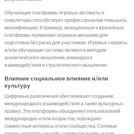
Обучающие платформы игровые автоматы и
симуляторы способствуют профессионалам повышать
квалификацию. К примеру, авиационные и врачебные
платформы применяют игровые механики для
подготовки без риска для участников. Игровые сервисы
и/или обучающие системы являются методом
аналитического мышления, командного
взаимодействия и стратегического мышления.
Влияние социальное влияние и/или
культуру
Цифровые развлечения обеспечивают созданию
международного взаимодействия а также культурных
правил. Эти платформы объединяют пользователей
международно и/или возрастов, порождают
совместные интересы и/или сообщества. Сетевые
группы аппараты онлайн, совместные игры и/или