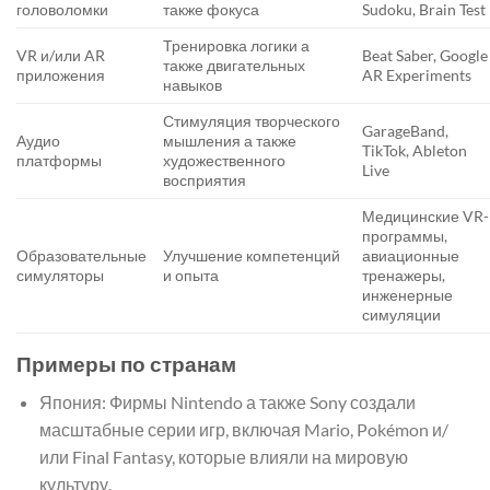
головоломки
также фокуса
Sudoku, Brain Test
Тренировка логики а
VR и/или AR
Beat Saber, Google
также двигательных
приложения
AR Experiments
навыков
Стимуляция творческого
GarageBand,
Аудио
мышления а также
TikTok, Ableton
платформы
художественного
Live
восприятия
Медицинские VR-
программы,
Образовательные
Улучшение компетенций
авиационные
симуляторы
и опыта
тренажеры,
инженерные
симуляции
Примеры по странам
Япония: Фирмы Nintendo а также Sony создали
масштабные серии игр, включая Mario, Pokémon и/
или Final Fantasy, которые влияли на мировую
культуру.