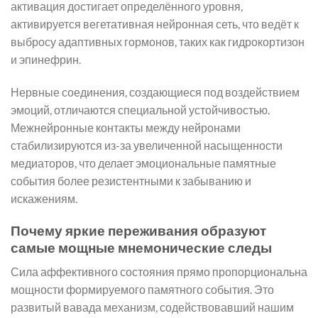
активация достигает определённого уровня,
активируется вегетативная нейронная сеть, что ведёт к
выбросу адаптивных гормонов, таких как гидрокортизон
и эпинефрин.
Нервные соединения, создающиеся под воздействием
эмоций, отличаются специальной устойчивостью.
Межнейронные контакты между нейронами
стабилизируются из-за увеличенной насыщенности
медиаторов, что делает эмоциональные памятные
события более резистентными к забыванию и
искажениям.
Почему яркие переживания образуют
самые мощные мнемонические следы
Сила аффективного состояния прямо пропорциональна
мощности формируемого памятного события. Это
развитый вавада механизм, содействовавший нашим