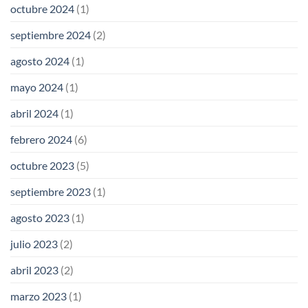
octubre 2024
(1)
septiembre 2024
(2)
agosto 2024
(1)
mayo 2024
(1)
abril 2024
(1)
febrero 2024
(6)
octubre 2023
(5)
septiembre 2023
(1)
agosto 2023
(1)
julio 2023
(2)
abril 2023
(2)
marzo 2023
(1)