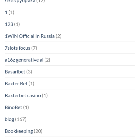
! Без рубрики
(12)
1
(1)
123
(1)
1WIN Official In Russia
(2)
7slots focus
(7)
a16z generative ai
(2)
Basaribet
(3)
Baxter Bet
(1)
Baxterbet casino
(1)
BinoBet
(1)
blog
(167)
Bookkeeping
(20)