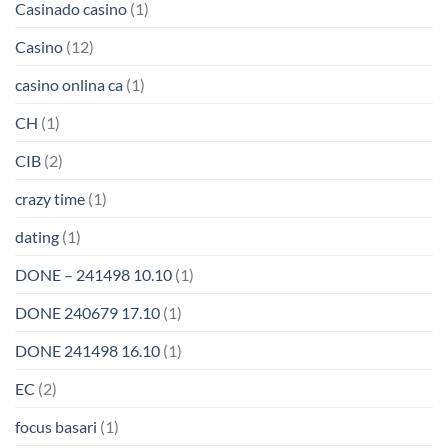
Casinado casino
(1)
Casino
(12)
casino onlina ca
(1)
CH
(1)
CIB
(2)
crazy time
(1)
dating
(1)
DONE – 241498 10.10
(1)
DONE 240679 17.10
(1)
DONE 241498 16.10
(1)
EC
(2)
focus basari
(1)