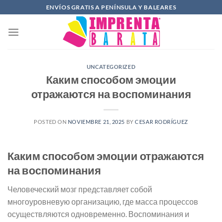
Saltar
ENVÍOS GRATIS A PENÍNSULA Y BALEARES
al
contenido
UNCATEGORIZED
Каким способом эмоции
отражаются на воспоминания
POSTED ON
NOVIEMBRE 21, 2025
BY
CESAR RODRÍGUEZ
Каким способом эмоции отражаются
на воспоминания
Человеческий мозг представляет собой
многоуровневую организацию, где масса процессов
осуществляются одновременно. Воспоминания и