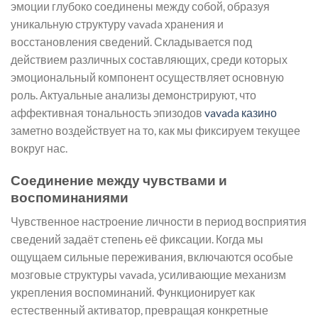
эмоции глубоко соединены между собой, образуя
уникальную структуру vavada хранения и
восстановления сведений. Складывается под
действием различных составляющих, среди которых
эмоциональный компонент осуществляет основную
роль. Актуальные анализы демонстрируют, что
аффективная тональность эпизодов
vavada казино
заметно воздействует на то, как мы фиксируем текущее
вокруг нас.
Соединение между чувствами и
воспоминаниями
Чувственное настроение личности в период восприятия
сведений задаёт степень её фиксации. Когда мы
ощущаем сильные переживания, включаются особые
мозговые структуры vavada, усиливающие механизм
укрепления воспоминаний. Функционирует как
естественный активатор, превращая конкретные