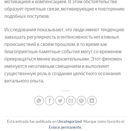
мотивацией и компенсацией. В этом обстоятельстве
образует приятные связи, мотивирующие к повторению
подобных поступков.
Исследования показывают, что люди имеют тенденцию
завышать регулярность и интенсивность негативных
происшествий в своём прошлом, в то время как
благоприятные памятные события могут со временем
превращаться менее выразительными. Этот феномен
именуется негативным смещением и выполняет
существенную роль в создании целостного осознания
витального опыта.
Esta entrada fue publicada en
Uncategorized
. Marque como favorito el
Enlace permanente
.