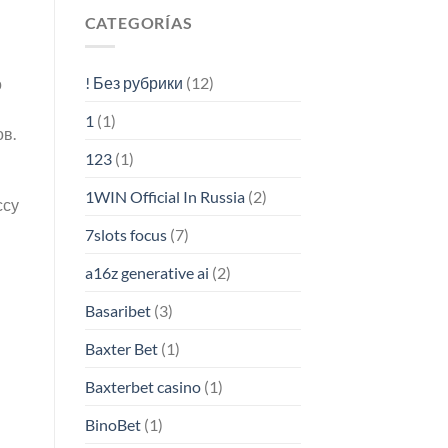
CATEGORÍAS
! Без рубрики
(12)
о
1
(1)
ов.
123
(1)
1WIN Official In Russia
(2)
ссу
7slots focus
(7)
a16z generative ai
(2)
Basaribet
(3)
Baxter Bet
(1)
Baxterbet casino
(1)
BinoBet
(1)