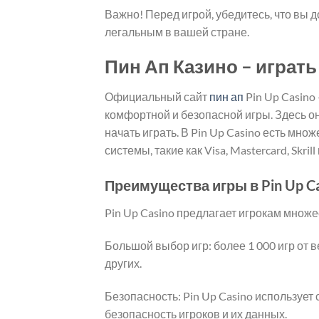
Важно! Перед игрой, убедитесь, что вы д
легальным в вашей стране.
Пин Ап Казино – играть
Официальный сайт
пин ап
Pin Up Casino 
комфортной и безопасной игры. Здесь они
начать играть. В Pin Up Casino есть м
системы, такие как Visa, Mastercard, Skrill
Преимущества игры в Pin Up Ca
Pin Up Casino предлагает игрокам множ
Большой выбор игр: более 1 000 игр от в
других.
Безопасность: Pin Up Casino используе
безопасность игроков и их данных.