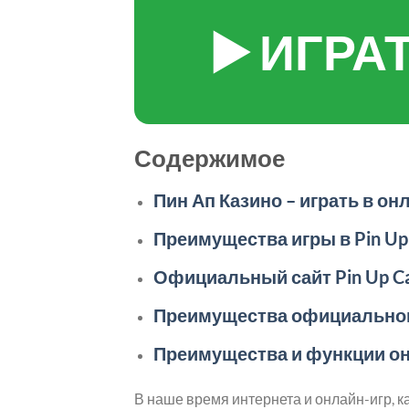
▶️ ИГРА
Содержимое
Пин Ап Казино – играть в он
Преимущества игры в Pin Up 
Официальный сайт Pin Up Ca
Преимущества официального 
Преимущества и функции онл
В наше время интернета и онлайн-игр, 