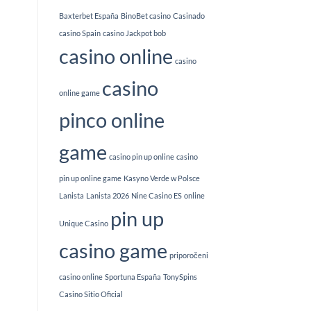
Baxterbet España
BinoBet casino
Casinado
casino Spain
casino Jackpot bob
casino online
casino
casino
online game
pinco online
game
casino pin up online
casino
pin up online game
Kasyno Verde w Polsce
Lanista
Lanista 2026
Nine Casino ES
online
pin up
Unique Casino
casino game
priporočeni
casino online
Sportuna España
TonySpins
Casino Sitio Oficial