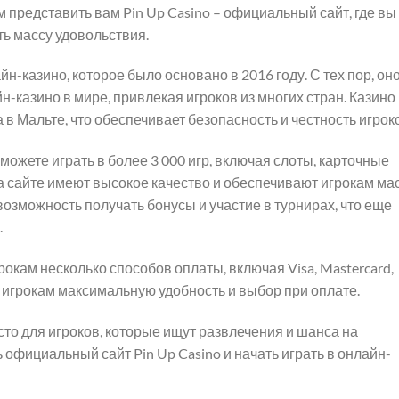
 представить вам Pin Up Casino – официальный сайт, где вы
ть массу удовольствия.
н-казино, которое было основано в 2016 году. С тех пор, он
-казино в мире, привлекая игроков из многих стран. Казино
 в Мальте, что обеспечивает безопасность и честность игрок
можете играть в более 3 000 игр, включая слоты, карточные
 на сайте имеют высокое качество и обеспечивают игрокам ма
 возможность получать бонусы и участие в турнирах, что еще
.
рокам несколько способов оплаты, включая Visa, Mastercard,
ает игрокам максимальную удобность и выбор при оплате.
есто для игроков, которые ищут развлечения и шанса на
официальный сайт Pin Up Casino и начать играть в онлайн-