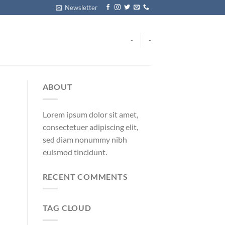
Newsletter
-
-
ABOUT
Lorem ipsum dolor sit amet,
consectetuer adipiscing elit,
sed diam nonummy nibh
euismod tincidunt.
RECENT COMMENTS
TAG CLOUD