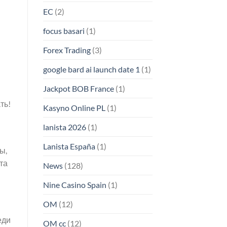
EC
(2)
focus basari
(1)
Forex Trading
(3)
google bard ai launch date 1
(1)
Jackpot BOB France
(1)
ть!
Kasyno Online PL
(1)
lanista 2026
(1)
Lanista España
(1)
ы,
та
News
(128)
Nine Casino Spain
(1)
OM
(12)
еди
OM cc
(12)