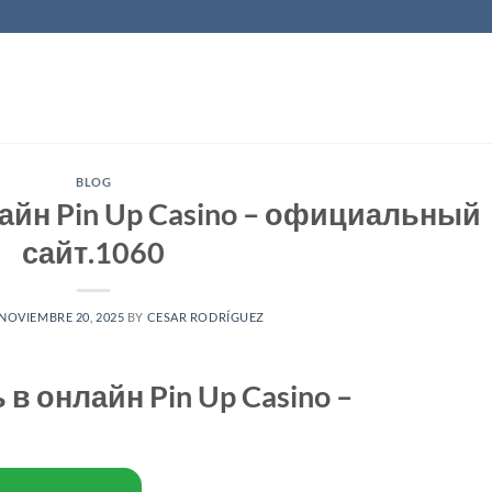
BLOG
лайн Pin Up Casino – официальный
сайт.1060
NOVIEMBRE 20, 2025
BY
CESAR RODRÍGUEZ
 в онлайн Pin Up Casino –