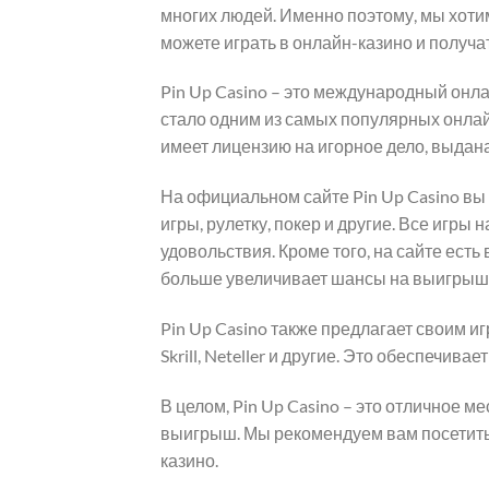
многих людей. Именно поэтому, мы хотим
можете играть в онлайн-казино и получа
Pin Up Casino – это международный онлай
стало одним из самых популярных онлайн
имеет лицензию на игорное дело, выдана
На официальном сайте Pin Up Casino вы 
игры, рулетку, покер и другие. Все игры
удовольствия. Кроме того, на сайте есть
больше увеличивает шансы на выигрыш
Pin Up Casino также предлагает своим иг
Skrill, Neteller и другие. Это обеспечив
В целом, Pin Up Casino – это отличное м
выигрыш. Мы рекомендуем вам посетить 
казино.