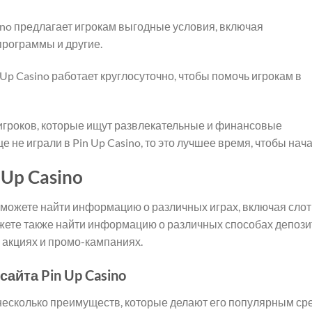
ino предлагает игрокам выгодные условия, включая
рограммы и другие.
Up Casino работает круглосуточно, чтобы помочь игрокам в
я игроков, которые ищут развлекательные и финансовые
 не играли в Pin Up Casino, то это лучшее время, чтобы нача
Up Casino
 можете найти информацию о различных играх, включая слот
можете также найти информацию о различных способах депози
 акциях и промо-кампаниях.
йта Pin Up Casino
несколько преимуществ, которые делают его популярным ср