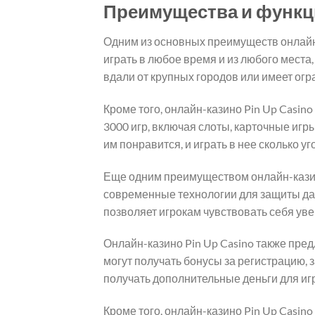
Преимущества и функци
Одним из основных преимуществ онлайн-к
играть в любое время и из любого места, 
вдали от крупных городов или имеет ог
Кроме того, онлайн-казино Pin Up Casin
3000 игр, включая слоты, карточные игры
им понравится, и играть в нее сколько уг
Еще одним преимуществом онлайн-казино
современные технологии для защиты дан
позволяет игрокам чувствовать себя уве
Онлайн-казино Pin Up Casino также пре
могут получать бонусы за регистрацию, з
получать дополнительные деньги для иг
Кроме того, онлайн-казино Pin Up Casin