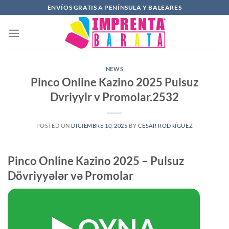
Saltar
ENVÍOS GRATIS A PENÍNSULA Y BALEARES
al
contenido
NEWS
Pinco Online Kazino 2025 Pulsuz
Dvriyylr v Promolar.2532
POSTED ON
DICIEMBRE 10, 2025
BY
CESAR RODRÍGUEZ
Pinco Online Kazino 2025 – Pulsuz
Dövriyyələr və Promolar
▶️ OYNA