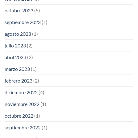
octubre 2023
(5)
septiembre 2023
(1)
agosto 2023
(1)
julio 2023
(2)
abril 2023
(2)
marzo 2023
(1)
febrero 2023
(2)
diciembre 2022
(4)
noviembre 2022
(1)
octubre 2022
(1)
septiembre 2022
(1)