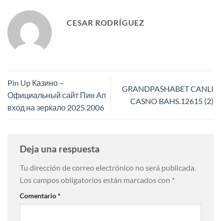
CESAR RODRÍGUEZ
Pin Up Казино –
GRANDPASHABET CANLI
Официальный сайт Пин Ап
CASNO BAHS.12615 (2)
вход на зеркало 2025.2006
Deja una respuesta
Tu dirección de correo electrónico no será publicada.
Los campos obligatorios están marcados con
*
Comentario
*