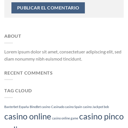
ABOUT
Lorem ipsum dolor sit amet, consectetuer adipiscing elit, sed
diam nonummy nibh euismod tincidunt.
RECENT COMMENTS
TAG CLOUD
Baxterbet España
BinoBet casino
Casinado casino Spain
casino Jackpot bob
casino online
casino pinco
casino online game