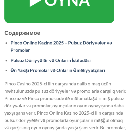
Содержимое
Pinco Online Kazino 2025 – Pulsuz Döriyyələr və
Promolar
Pulsuz Döriyyələr və Onlarin İstifadəsi
Ən Yaxşı Promolar və Onlarin Əməliyyatçıları
Pinco Casino 2025-ci ilin qarşısında qalib olmaq üçün
məhsulunuzda pulsuz döriyyələr və promolarla qarşılıq verir.
Pinco az və Pinco promo code ilə məlumatlaşdırılmış pulsuz
döriyyələr və promolar, oyunçuların oyun oynayışında daha
yaxşı şans verir. Pinco Online Kazino 2025-ci ilin qarşısında
pulsuz döriyyələr və promolarla oyunçuların məşğul olmaq
və qarşısınıq oyun oynayışında yaxşı şans verir. Bu promolar,