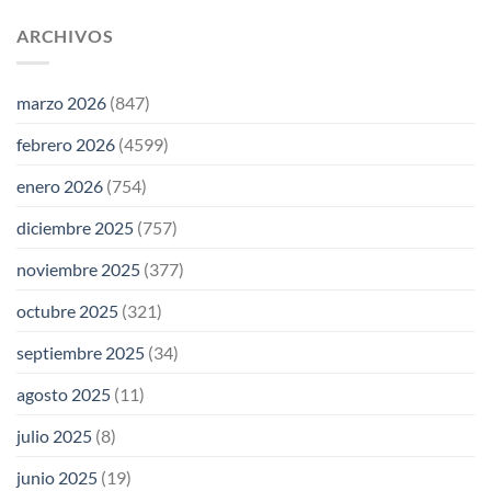
ARCHIVOS
marzo 2026
(847)
febrero 2026
(4599)
enero 2026
(754)
diciembre 2025
(757)
noviembre 2025
(377)
octubre 2025
(321)
septiembre 2025
(34)
agosto 2025
(11)
julio 2025
(8)
junio 2025
(19)