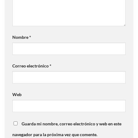
Nombre
*
Correo electrónico
*
Web
Guarda mi nombre, correo electrónico y web en este
navegador para la próxima vez que comente.