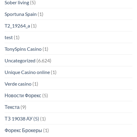
Sober living
(5)
Sportuna Spain
(1)
T2_19264_a
(1)
test
(1)
TonySpins Casino
(1)
Uncategorized
(6.624)
Unique Casino online
(1)
Verde casino
(1)
Новости Форекс
(5)
Текста
(9)
ТЗ 19038 АУ (5)
(1)
Форекс Брокеры
(1)