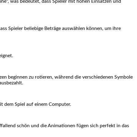
ohe", was bedeutet, dass Spieler mit hohen Einsätzen und
dass Spieler beliebige Beträge auswählen können, um ihre
eignet.
Walzen beginnen zu rotieren, während die verschiedenen Symbole
ausbezahlt.
mit dem Spiel auf einem Computer.
uffallend schön und die Animationen fügen sich perfekt in das