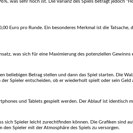
6%, was sehr hoch ist. Die Varianz des Spiels beträgt jedoch "H
00,00 Euro pro Runde. Ein besonderes Merkmal ist die Tatsache, 
nsatz, was sich für eine Maximierung des potenziellen Gewinns 
inen beliebigen Betrag stellen und dann das Spiel starten. Die 
er Spieler entscheiden, ob er wiederholt spielt oder sein Geld 
tphones und Tablets gespielt werden. Der Ablauf ist identisch 
ass sich Spieler leicht zurechtfinden können. Die Grafiken sind a
m den Spieler mit der Atmosphäre des Spiels zu versorgen.