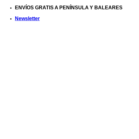
Saltar
ENVÍOS GRATIS A PENÍNSULA Y BALEARES
al
Newsletter
contenido