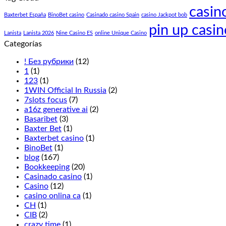
casin
Baxterbet España
BinoBet casino
Casinado casino Spain
casino Jackpot bob
pin up casi
Lanista
Lanista 2026
Nine Casino ES
online Unique Casino
Categorías
! Без рубрики
(12)
1
(1)
123
(1)
1WIN Official In Russia
(2)
7slots focus
(7)
a16z generative ai
(2)
Basaribet
(3)
Baxter Bet
(1)
Baxterbet casino
(1)
BinoBet
(1)
blog
(167)
Bookkeeping
(20)
Casinado casino
(1)
Casino
(12)
casino onlina ca
(1)
CH
(1)
CIB
(2)
crazy time
(1)