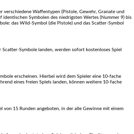
ier verschiedene Waffentypen (Pistole, Gewehr, Granate und
ünf identischen Symbolen des niedrigsten Wertes (Nummer 9) bis
mbole: das Wild-Symbol (die Pistole) und das Scatter-Symbol
 Scatter-Symbole landen, werden sofort kostenloses Spiel
symbole erscheinen. Hierbei wird dem Spieler eine 10-fache
rend eines freien Spiels landen, können weitere 10-fache
piel von 15 Runden angeboten, in der alle Gewinne mit einem