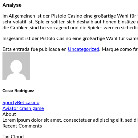
Analyse
Im Allgemeinen ist der Pistolo Casino eine großartige Wahl fü
sehr volatil ist. Spieler sollten sich deshalb auf hohen Einsät
die Grafiken sind hervorragend und die Spieler werden sicherli
Insgesamt ist der Pistolo Casino eine großartige Wahl für Game
Esta entrada fue publicada en
Uncategorized
. Marque como fa
Cesar Rodríguez
SportyBet casino
Aviator crash game
About
Lorem ipsum dolor sit amet, consectetuer adipiscing elit, sed
Recent Comments
Tag Cloud