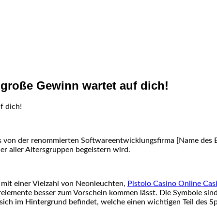
große Gewinn wartet auf dich!
f dich!
 das von der renommierten Softwareentwicklungsfirma [Name des E
 aller Altersgruppen begeistern wird.
l mit einer Vielzahl von Neonleuchten,
Pistolo Casino Online Cas
erelemente besser zum Vorschein kommen lässt. Die Symbole sind 
e sich im Hintergrund befindet, welche einen wichtigen Teil des Spi