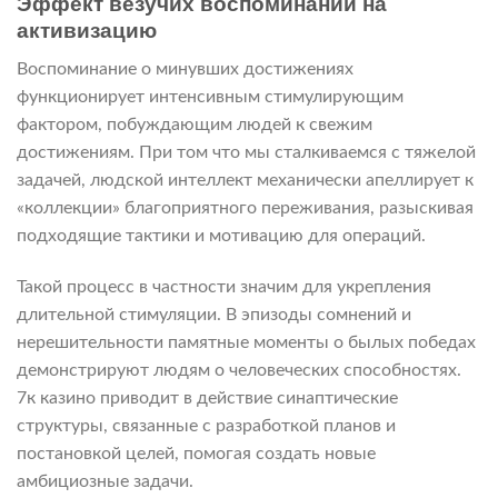
Эффект везучих воспоминаний на
активизацию
Воспоминание о минувших достижениях
функционирует интенсивным стимулирующим
фактором, побуждающим людей к свежим
достижениям. При том что мы сталкиваемся с тяжелой
задачей, людской интеллект механически апеллирует к
«коллекции» благоприятного переживания, разыскивая
подходящие тактики и мотивацию для операций.
Такой процесс в частности значим для укрепления
длительной стимуляции. В эпизоды сомнений и
нерешительности памятные моменты о былых победах
демонстрируют людям о человеческих способностях.
7к казино приводит в действие синаптические
структуры, связанные с разработкой планов и
постановкой целей, помогая создать новые
амбициозные задачи.