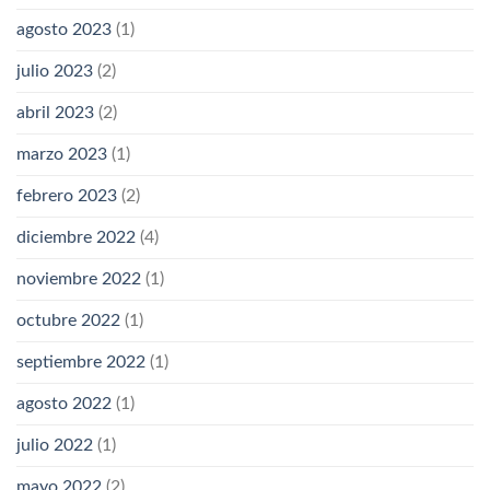
agosto 2023
(1)
julio 2023
(2)
abril 2023
(2)
marzo 2023
(1)
febrero 2023
(2)
diciembre 2022
(4)
noviembre 2022
(1)
octubre 2022
(1)
septiembre 2022
(1)
agosto 2022
(1)
julio 2022
(1)
mayo 2022
(2)