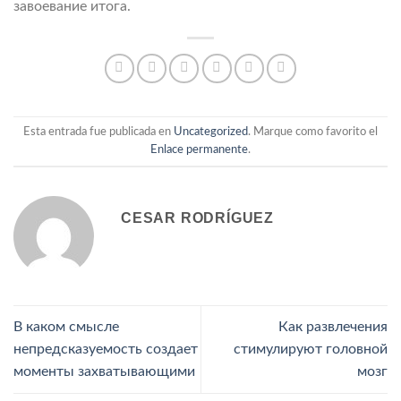
завоевание итога.
Esta entrada fue publicada en
Uncategorized
. Marque como favorito el
Enlace permanente
.
CESAR RODRÍGUEZ
В каком смысле
Как развлечения
непредсказуемость создает
стимулируют головной
моменты захватывающими
мозг