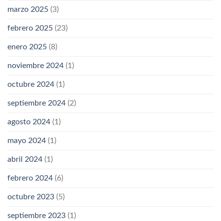
marzo 2025
(3)
febrero 2025
(23)
enero 2025
(8)
noviembre 2024
(1)
octubre 2024
(1)
septiembre 2024
(2)
agosto 2024
(1)
mayo 2024
(1)
abril 2024
(1)
febrero 2024
(6)
octubre 2023
(5)
septiembre 2023
(1)