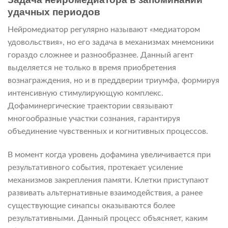
удачных периодов
Нейромедиатор регулярно называют «медиатором
удовольствия», но его задача в механизмах мнемоники
гораздо сложнее и разнообразнее. Данный агент
выделяется не только в время приобретения
вознаграждения, но и в преддверии триумфа, формируя
интенсивную стимулирующую комплекс.
Дофаминергические траектории связывают
многообразные участки сознания, гарантируя
объединение чувственных и когнитивных процессов.
В момент когда уровень дофамина увеличивается при
результативного события, протекает усиление
механизмов закрепления памяти. Клетки приступают
развивать альтернативные взаимодействия, а ранее
существующие синапсы оказываются более
результативными. Данный процесс объясняет, каким