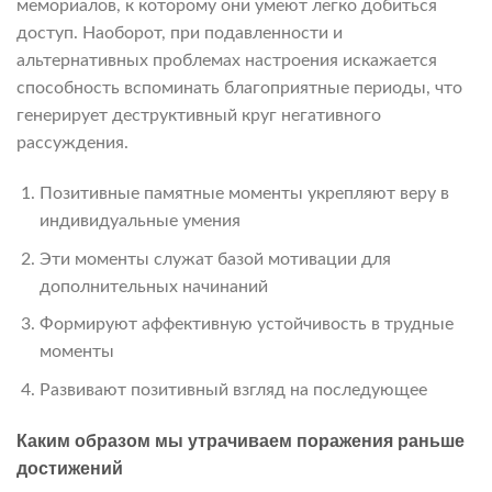
мемориалов, к которому они умеют легко добиться
доступ. Наоборот, при подавленности и
альтернативных проблемах настроения искажается
способность вспоминать благоприятные периоды, что
генерирует деструктивный круг негативного
рассуждения.
Позитивные памятные моменты укрепляют веру в
индивидуальные умения
Эти моменты служат базой мотивации для
дополнительных начинаний
Формируют аффективную устойчивость в трудные
моменты
Развивают позитивный взгляд на последующее
Каким образом мы утрачиваем поражения раньше
достижений