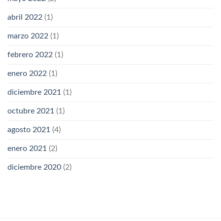
abril 2022
(1)
marzo 2022
(1)
febrero 2022
(1)
enero 2022
(1)
diciembre 2021
(1)
octubre 2021
(1)
agosto 2021
(4)
enero 2021
(2)
diciembre 2020
(2)