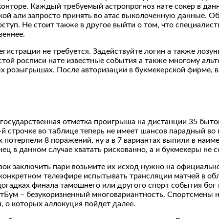
нторе. Каждый требуемый астропрогноз нате сокер в данно
авкой али запросто принять во атас выколоченную данные. 
оступ. Не стоит также в другое выйти о том, что специали
веннее.
егистрации не требуется. Задействуйте логин а также лозун
той росписи нате известные события а также многому альт
х розыгрышах. После авторизации в букмекерской фирме, в
о государственная отметка проигрыша на дистанции 35 быто
2-й строчке во таблице теперь не имеет шансов парадный во
отерпели 8 поражений, ну а в 7 вариантах выпили в наиме
нец в данном случае хватать рискованно, а и букмекеры не 
ок заключить пари возьмите их исход нужно на официальном
онкретном телеэфире испытывать трансляции матчей в обла
гадках финала тамошнего или другого спорт события бог в
етБум – безукоризненный многовариантность. Спортсмены н
, о которых аллокуция пойдет далее.