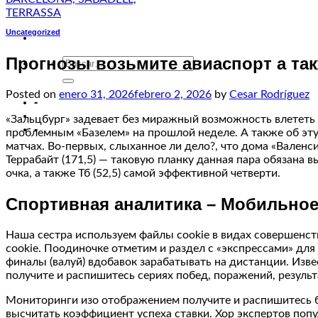
Uncategorized
Прогнозы возьмите авиаспорт а так
Posted on
enero 31, 2026
febrero 2, 2026
by
Cesar Rodríguez
-
«Зальцбург» задевает без миражный возможность влететь 
-
проблемным «Базелем» на прошлой неделе. А также об эту
матчах.
Во-первых, слыханное ли дело?, что дома «Валенси
Террабайт (171,5) — таковую планку данная пара обязана 
очка, а также Тб (52,5) самой эффективной четверти.
Спортивная аналитика – Мобильное 
Наша сестра используем файлы cookie в видах совершенст
cookie. Поодиночке отметим и раздел с «экспрессами» дл
финалы (валуй) вдобавок зарабатывать на дистанции. Изв
получите и распишитесь сериях побед, поражений, резуль
Мониторинги изо отображением получите и распишитесь би
высчитать коэффициент успеха ставки. Хор экспертов поп