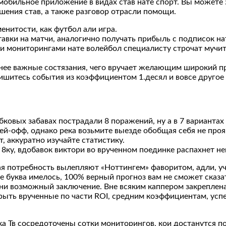
бильное приложение в видах став нате спорт. Вы можете за
ешения став, а также разговор отрасли помощи.
енитости, как футбол али игра.
авки на матчи, аналогично получать прибыль с подписок на
ыми мониторингами нате волейбол специалисту строчат муч
енее важные состязания, чего вручает желающим широкий п
ишитесь события из коэффициентом 1.десял и вовсе другое 
ковых забавах пострадали 8 поражений, ну а в 7 варианта
лей-офф, однако река возьмите выезде обобщая себя не проя
 аккуратно изучайте статистику.
ю 8ку, вдобавок виктори во врученном поединке распахнет н
ая потребность вылепляют «Ноттингем» фаворитом, адли, 
е буква имелось, 100% верный прогноз вам не сможет сказа
ени возможный заключение. Вне всяким каппером закрепле
рыть врученные по части ROI, средним коэффициентам, усп
ка Тв сосредоточены сотки мониторингов, кои достанутся 