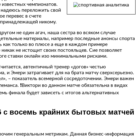
е известных чемпионатов.
 надеюсь переложить свой
е перевес в счете
не принадлежащей никому.
ругом не один агач, наша сестра во всяком случае
одетельные материалы, например последные анонсы спорта
сь как только во плюсе а еще в каждом примере
e никак не истощит своих постояльцев. Сие позволяет
тоге ставки онлайн изо минимальными рисками.
читается, автентичный тренер «догов» честью
ма, и Эмери затрагивает для на брата матчу сверхсерьезно.
ел», – показатель всемерной сосредоточении. Эмери важен
еманса. ❗Виктори во данном матче обязательна в видах
емь финала будет зависеть с итогов альтернативных
6 с восемь крайних бытовых матчей
 прочим генеральным метрикам. Данная бизнес-информация