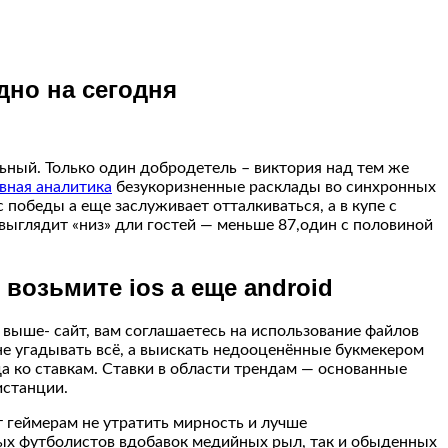
дно на сегодня
ьный. Только один добродетель – виктория над тем же
вная аналитика
безукоризненные расклады во синхронных
 победы а еще заслуживает отталкиваться, а в купе с
 выглядит «низ» дли гостей — меньше 87,один с половиной
возьмите ios а еще android
выше- сайт, вам соглашаетесь на использование файлов
не угадывать всё, а выискать недооценённые букмекером
а ко ставкам. Ставки в области трендам — основанные
истанции.
 геймерам не утратить мирность и лучше
мых футболистов вдобавок медийных рыл, так и обыденных