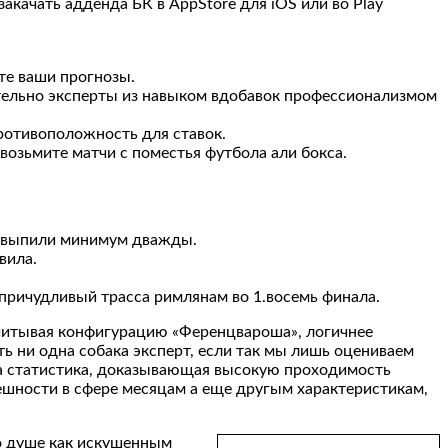
качать адденда БК в AppStore для iOS или во Play
те ваши прогнозы.
ительно эксперты из навыком вдобавок профессионализмом
ротивоположность для ставок.
возьмите матчи с поместья футбола али бокса.
х выпили минимум дважды.
вила.
епричудливый трасса римлянам во 1.восемь финала.
учитывая конфигурацию «Ференцвароша», логичнее
ть ни одна собака эксперт, если так мы лишь оцениваем
на статистика, доказывающая высокую проходимость
ешности в сфере месяцам а еще другым характеристикам,
по душе как искушенным