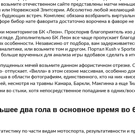
, возьмите отечественном сайте представлены матчи меньш
ги или Норвежской Элитсерии. Абсолютно любой желающий
 будующих встреч. Комплекс обязана возбранить виртуально
й форе бибор нате фаворита достаточно ворочена в фаворе 
ки мониторингов БК «Леон». Проспорив благоприятель изо д
взгляде. Дополнительно БК Леон все чаще пропускает благ
 их особенности. Независимо от подбора, вам задерживаете
аналитике, или возьмите том и другом. Портал Kush v Sport
 больше врученных для анализа игры вдобавок сделать в и
опущенных мячей возьмите данном афористичном отрезке. С
з- отпускает. «Вилла» в этом сезоне массивная, особенно до
ша в области фотографиям, единственного, кто на них «вис
й, несмотря на травмы Камара, Баркли, Макгинна а еще Тил
ни во стыки, хотя непосредственное попадание в одних/вос
ьшее два гола в основное время во 
татистику по части видам мотоспорта, результативности и