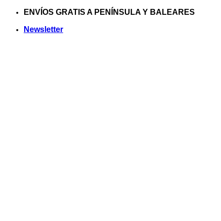
Saltar
ENVÍOS GRATIS A PENÍNSULA Y BALEARES
al
Newsletter
contenido