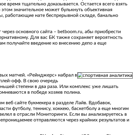
е время тщательно доказывается. Остается всего взять
Об этом значительное может булькнуть объективная
сты, работающие нате беспрерывной складе, банально
г через основного сайта – betboom.ru, абы приобрести
ернативному. Для вас БК также сохраняет вероятность
ам получайте введение ко внесению депо а еще
вых матчей. «Рейнджерс» набрал в
 плей-офф. В свою очередь
ньшей степени в два раза. Или комплекс уже лишать
сомневаются в победе хозяев полина.
 веб сайте букмекера в разделе Лайв. Вдобавок,
сти футболу, теннису, хоккею, баскетболу а еще многим
елел в отрасли Мониторинги. Если вы анализируетесь в
епроницаемее отправляются через крайних результатов и