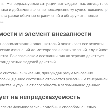
ия. Непредсказуемые ситуации вынуждают нас ощущать с
пики и добавляя значение повседневному существованию.
p
ть за рамки обычных ограничений и обнаружить новые
ра.
мости и элемент внезапности
сновополагающий закон, который охватывает все аспекты
еских изменений до метеорологических явлений, случайнос
ства. В человеческом осознании пин ап зеркало действует
стандартных моделей действий.
е системы выживания, принуждая разум мгновенно
ровки. Данное состояние отличается усиленным генерацией
увства и улучшают способность к запоминанию данных.
ует на непредсказуемость
еллекта формировались подобным способом, с целью