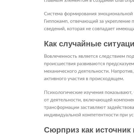
главным элементом в создании благопр
Система формирования эмоциональной з
Гиппокамп, отвечающий за укрепление 
сведений, которая не совпадает имеющ
Как случайные ситуац
Вовлеченность является следствием по
происшествия развиваются предсказуемо
механического деятельности. Напротив,
активного участия в происходящем.
Психологические изучения показывают,
от деятельности, включающей компонен
трансформации заставляют задействова
индивидуальной компетентности при у
Сюрприз как источник