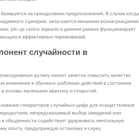
базируется на преодолении предположений. В случае когда
идаемого сценария, запускается механизм вознаграждения
зи. pin up casino зеркало в данном рамках функционирует
нающихся аффективных переживаний.
понент случайности в
 повседневную рутину может заметно повысить качество
ые изменения в обычных шаблонах действий в состоянии
 в основы маленьких авантюр и открытий.
зование генераторов случайных цифр для осуществления
маршрутами, непредсказуемый выбор заведений или
ло в обыденности содействует удерживать ментальную
ому опыту, предупреждая остановку и скуку.