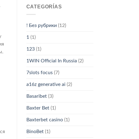
CATEGORÍAS
-
! Без рубрики
(12)
у
1
(1)
ия
123
(1)
ы.
1WIN Official In Russia
(2)
7slots focus
(7)
a16z generative ai
(2)
Basaribet
(3)
Baxter Bet
(1)
Baxterbet casino
(1)
ся
BinoBet
(1)