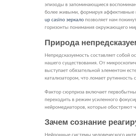
эпизоды в запоминающиеся воспоминан
более живыми, формируя аффективные 
up casino зеркало
позволяет нам покину
горизонты понимания окружающего ми
Природа непредсказуе
Непредсказуемость составляет собой о
нашего существования. От микроскопич
выступает обязательной элементом есте
катализатором, что ломает рутинность 
Фактор сюрприза включает первобытны
переходить в режим усиленного фокуси
нейромедиаторов, которые обостряют ч
Зачем сознание реагир
Нейронные системы человеческого инт