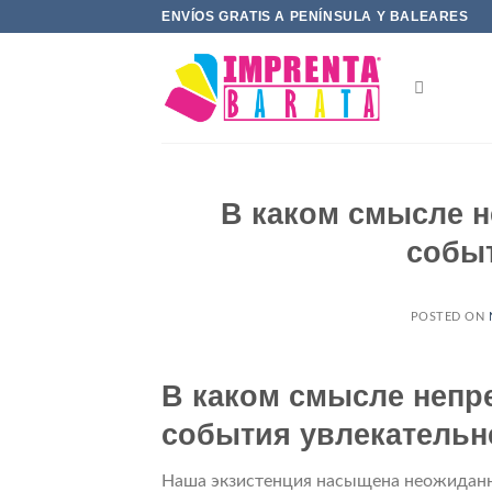
Saltar
ENVÍOS GRATIS A PENÍNSULA Y BALEARES
al
contenido
В каком смысле 
событ
POSTED ON
В каком смысле непр
события увлекательн
Наша экзистенция насыщена неожиданн