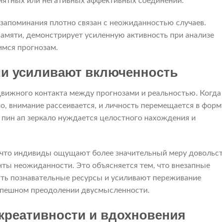
иятных или негативных аффективных соединений.
апоминания плотно связан с неожиданностью случаев.
памяти, демонстрирует усиленную активность при анализе
имся прогнозам.
ии усиливают включенность
движного контакта между прогнозами и реальностью. Когда
, внимание рассеивается, и личность перемещается в форм
 пин ап зеркало нуждается целостного нахождения и
 что индивиды ощущают более значительный меру довольс
ты неожиданности. Это объясняется тем, что внезапные
ть познавательные ресурсы и усиливают переживание
спешном преодолении двусмысленности.
 креативности и вдохновения