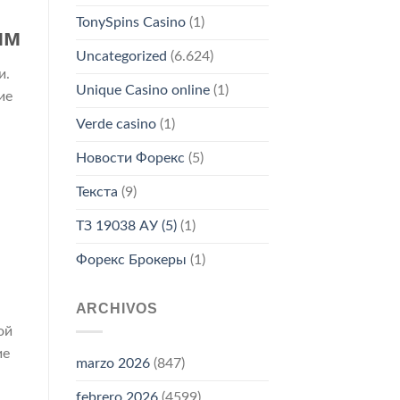
TonySpins Casino
(1)
ым
Uncategorized
(6.624)
и.
Unique Casino online
(1)
ие
Verde casino
(1)
Новости Форекс
(5)
Текста
(9)
ТЗ 19038 АУ (5)
(1)
Форекс Брокеры
(1)
ARCHIVOS
ой
ие
marzo 2026
(847)
febrero 2026
(4599)